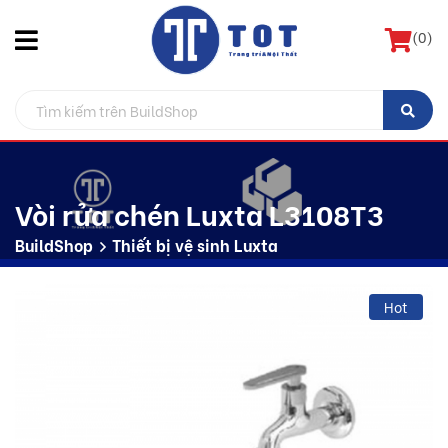
(
0
)
Vòi rửa chén Luxta L3108T3
BuildShop
Thiết bị vệ sinh Luxta
Hot