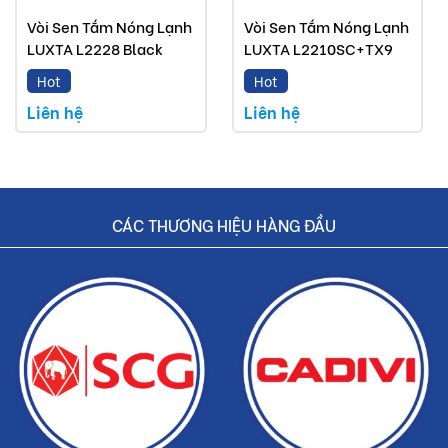
Vòi rửa chén Luxta mà Buildshop bán là sản phẩm
Vòi Sen Tắm Nóng Lạnh
Vòi Sen Tắm Nóng Lạnh
LUXTA L2228 Black
LUXTA L2210SC+TX9
chính hãng.
Hot
Hot
Hoàn tiền nếu phát hiện hàng giả, hàng nhái.
Liên hệ
Liên hệ
Dịch vụ nhanh chóng, tiết kiệm thời gian và tiền bạc
cho khách hàng.
CÁC THƯƠNG HIỆU HÀNG ĐẦU