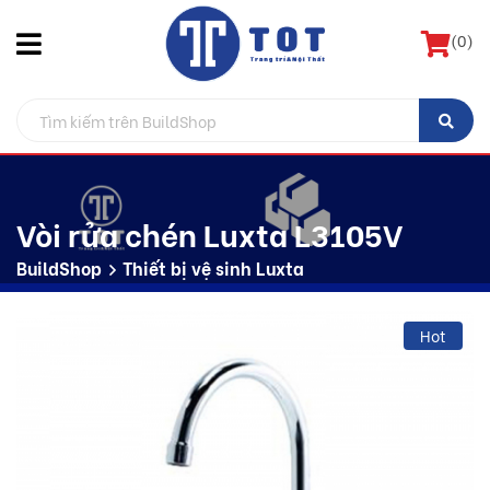
(
0
)
Vòi rửa chén Luxta L3105V
BuildShop
Thiết bị vệ sinh Luxta
Hot