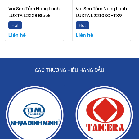
Vòi rửa chén Luxta mà Buildshop bán là sản phẩm
Vòi Sen Tắm Nóng Lạnh
Vòi Sen Tắm Nóng Lạnh
LUXTA L2228 Black
LUXTA L2210SC+TX9
chính hãng.
Hot
Hot
Hoàn tiền nếu phát hiện hàng giả, hàng nhái.
Liên hệ
Liên hệ
Dịch vụ nhanh chóng, tiết kiệm thời gian và tiền bạc
cho khách hàng.
CÁC THƯƠNG HIỆU HÀNG ĐẦU