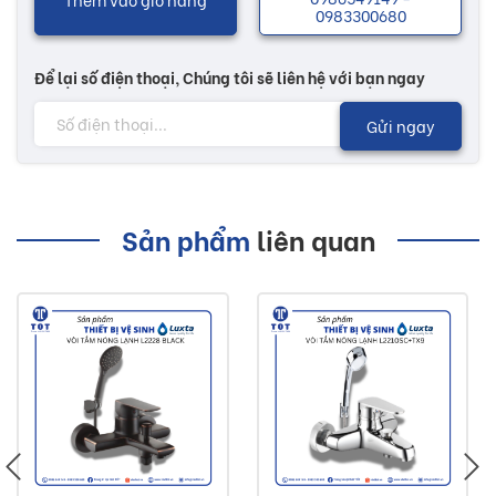
0983300680
lợi ích cho người sử dụng sản phẩm.
Để lại số điện thoại, Chúng tôi sẽ liên hệ với bạn ngay
Nhiều mẫu mã với các chức năng độc đáo sẽ có thêm
nhiều sự lựa chọn tùy theo sở thích của khách hàng. Các
Gửi ngay
sản phẩm vòi rửa chén giúp cho không gian vệ sinh trở nên
tươi mới hơn, mang lại nguồn năng lượng, giúp cho cuộc
sống thêm phong phú có lợi cho sức khoẻ...
Sản phẩm
liên quan
Lưu ý:
Hình ảnh quý khách đang xem có thể khác 2/10 so
với thực tế do công nghệ chụp hình và ánh sáng.
Đơn giá trên chưa bao gồm Vận chuyển và Khuyến
mãi.
Buildshop cam kết: