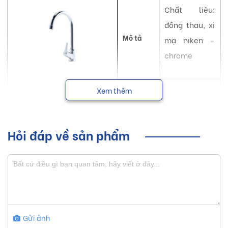
Chất liệu:
đồng thau, xi
Mô tả
mạ niken –
chrome
Bảo
Xem thêm
Chính hãng
hành
NSX
Luxta
Hỏi đáp về sản phẩm
Vòi rửa chén Luxta với những đường nét thanh thoát giúp
tạo nên một không gian sống hiện đại, tiện nghi và sang
trọng cho mọi người.
Sơ lược về sản phẩm vòi rửa chén
Luxta
Gửi ảnh