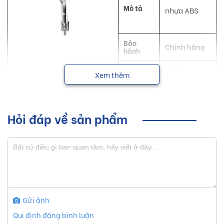
Mô tả
nhựa ABS
Bảo
Chính hãng
hành
NSX
Luxta
Xem thêm
Tay sen Luxta với những đường nét thanh thoát giúp tạo
nên một không gian sống hiện đại, tiện nghi và sang trọng
Hỏi đáp về sản phẩm
cho mọi người.
Sơ lược về sản phẩm tay sen Luxta
Hiện nay, thị trường trong nước xuất hiện nhiều sản phẩm
tay sen với nhiều hãng sản xuất. Với hơn 10 năm thành lập
Gửi ảnh
và phát triển, Công Ty Cổ Phần SX-TM Nam Đô ( Luxta )
Qui định đăng bình luận
luôn cung cấp những sản phẩm đường nét thanh thoát chất