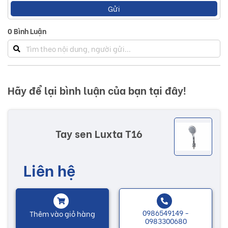
Gửi
lượng cao, mẫu mã đẹp, tinh xảo và bền bỉ thời gian.
0
Bình Luận
Cùng với sự đổi mới qua từng năm, Luxta hiện đang là
thương hiệu hàng đầu, đem đến cho khách hàng những sản
phẩm tay sen chất lượng cao, với đội ngũ kỹ sư giàu kinh
nghiệm không ngừng nghiên cứu thiết kế, sáng tạo. Các
Hãy để lại bình luận của bạn tại đây!
sản phẩm đều đáp ứng được các nhu cầu thị hiếu của
khách hàng và bắt kịp xu hướng thị trường.
Tay sen Luxta T16
Những sản phẩm của Luxta luôn đáp ứng kì vọng, giàu giá
trị truyền thống, nhằm nâng cao chất lượng cuộc sống, đáp
Liên hệ
ứng được các mong muốn của khách hàng, gia tăng giá trị,
lợi ích cho người sử dụng sản phẩm.
Nhiều mẫu mã với các chức năng độc đáo sẽ có thêm
0986549149 -
Thêm vào giỏ hàng
0983300680
nhiều sự lựa chọn tùy theo sở thích của khách hàng. Các