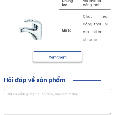
Chủng
Vòi lavabo
loại
nóng lạnh
Chất liệu:
đồng thau, xi
Mô tả
mạ niken –
chrome
Bảo
Xem thêm
Chính hãng
hành
NSX
Luxta
Hỏi đáp về sản phẩm
Vòi lavabo nóng lạnh Luxta với những đường nét thanh
thoát giúp tạo nên một không gian sống hiện đại, tiện nghi
và sang trọng cho mọi người.
Sơ lược về sản phẩm vòi lavabo