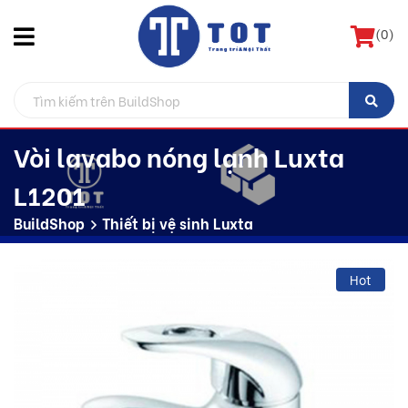
(
0
)
Vòi lavabo nóng lạnh Luxta
L1201
BuildShop
Thiết bị vệ sinh Luxta
Hot