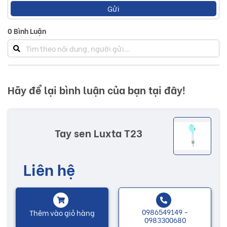
Gửi
lượng cao, mẫu mã đẹp, tinh xảo và bền bỉ thời gian.
0
Bình Luận
Cùng với sự đổi mới qua từng năm, Luxta hiện đang là
thương hiệu hàng đầu, đem đến cho khách hàng những sản
phẩm tay sen chất lượng cao, với đội ngũ kỹ sư giàu kinh
nghiệm không ngừng nghiên cứu thiết kế, sáng tạo. Các
Hãy để lại bình luận của bạn tại đây!
sản phẩm đều đáp ứng được các nhu cầu thị hiếu của
khách hàng và bắt kịp xu hướng thị trường.
Tay sen Luxta T23
Những sản phẩm của Luxta luôn đáp ứng kì vọng, giàu giá
trị truyền thống, nhằm nâng cao chất lượng cuộc sống, đáp
Liên hệ
ứng được các mong muốn của khách hàng, gia tăng giá trị,
lợi ích cho người sử dụng sản phẩm.
Nhiều mẫu mã với các chức năng độc đáo sẽ có thêm
0986549149 -
Thêm vào giỏ hàng
0983300680
nhiều sự lựa chọn tùy theo sở thích của khách hàng. Các