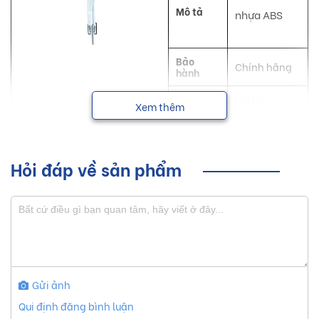
Mô tả
nhựa ABS
Bảo
Chính hãng
hành
NSX
Luxta
Xem thêm
Tay sen Luxta với những đường nét thanh thoát giúp tạo
nên một không gian sống hiện đại, tiện nghi và sang trọng
Hỏi đáp về sản phẩm
cho mọi người.
Sơ lược về sản phẩm tay sen Luxta
Hiện nay, thị trường trong nước xuất hiện nhiều sản phẩm
tay sen với nhiều hãng sản xuất. Với hơn 10 năm thành lập
Gửi ảnh
và phát triển, Công Ty Cổ Phần SX-TM Nam Đô ( Luxta )
Qui định đăng bình luận
luôn cung cấp những sản phẩm đường nét thanh thoát chất