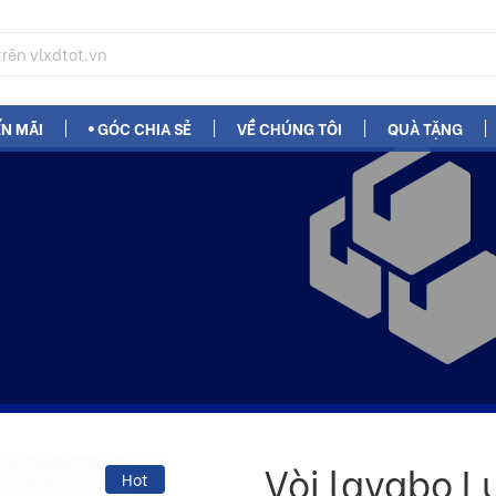
N MÃI
GÓC CHIA SẺ
VỀ CHÚNG TÔI
QUÀ TẶNG
Vòi lavabo L
Hot