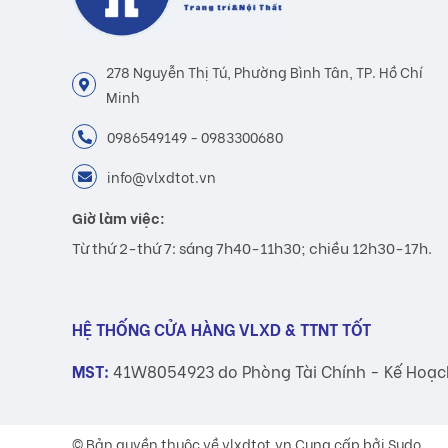
278 Nguyễn Thị Tú, Phường Bình Tân, TP. Hồ Chí
Minh
0986549149 - 0983300680
info@vlxdtot.vn
Giờ làm việc:
Từ thứ 2-thứ 7: sáng 7h40-11h30; chiều 12h30-17h.
HỆ THỐNG CỬA HÀNG VLXD & TTNT TỐT
MST:
41W8054923 do Phòng Tài Chính - Kế Hoạc
© Bản quyền thuộc về
vlxdtot.vn
Cung cấp bởi Sudo