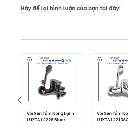
sản phẩm vòi lavabo chất lượng cao, với đội ngũ kỹ 
Hãy để lại bình luận của bạn tại đây!
tạo. Các sản phẩm đều đáp ứng được các nhu cầu thị 
Những sản phẩm của Luxta luôn đáp ứng kì vọng, gi
sống, đáp ứng được các mong muốn của khách hàng, gia
Nhiều mẫu mã với các chức năng độc đáo sẽ có thêm
sản phẩm vòi lavabo giúp cho không gian vệ sinh t
cuộc sống thêm phong phú có lợi cho sức khoẻ...
Lưu ý:
Hình ảnh quý khách đang xem có thể khác 2/10
Đơn giá trên chưa bao gồm Vận chuyển và Kh
Vòi Sen Tắm Nóng Lạnh
Vòi Sen Tắm N
Buildshop cam kết:
LUXTA L2228 Black
LUXTA L2210S