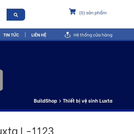
(
0
) sản phẩm
TIN TỨC
LIÊN HỆ
Hệ thống cửa hàng
BuildShop
Thiết bị vệ sinh Luxta
uxta L-1123