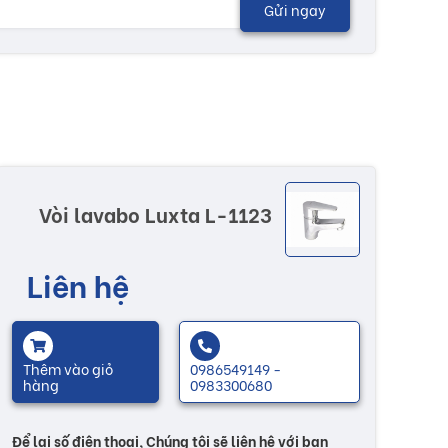
Gửi ngay
Vòi lavabo Luxta L-1123
Liên hệ
Thêm vào giỏ
0986549149 -
hàng
0983300680
Để lại số điện thoại, Chúng tôi sẽ liên hệ với bạn