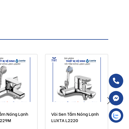
Tắm Nóng Lạnh
Vòi Sen Tắm Nóng Lạnh
Vòi
2229M
LUXTA L2220
LU