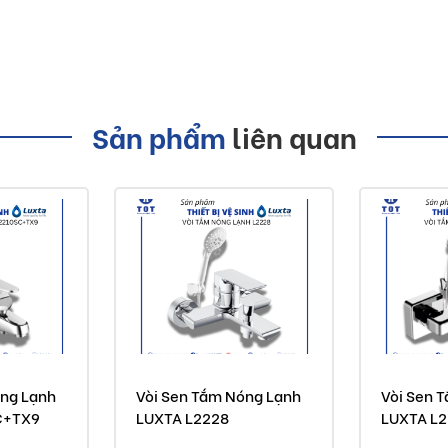
sư giàu kinh nghiệm không ngừng nghiên cứu thiết kế, sáng
hiếu của khách hàng và bắt kịp xu hướng thị trường.
àu giá trị truyền thống, nhằm nâng cao chất lượng cuộc
 tăng giá trị, lợi ích cho người sử dụng sản phẩm.
Sản phẩm
liên quan
 nhiều sự lựa chọn tùy theo sở thích của khách hàng. Các
rở nên tươi mới hơn, mang lại nguồn năng lượng, giúp cho
 so với thực tế do công nghệ chụp hình và ánh sáng
uyến mãi
óng Lạnh
Vòi Sen Tắm Nóng Lạnh
Vòi Sen 
C+TX9
LUXTA L2228
LUXTA L