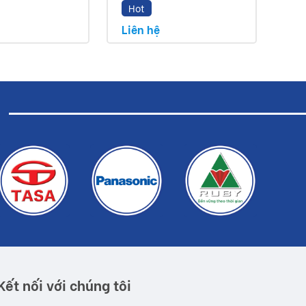
Hot
H
Liên hệ
Liê
Kết nối với chúng tôi