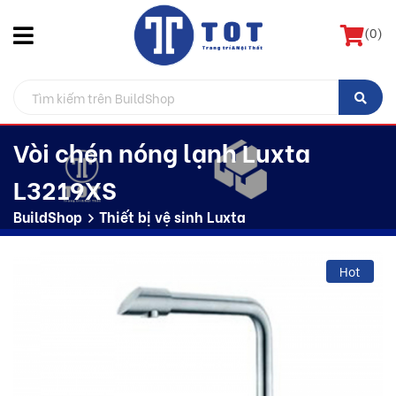
(
0
)
Vòi chén nóng lạnh Luxta
L3219XS
BuildShop
Thiết bị vệ sinh Luxta
Hot