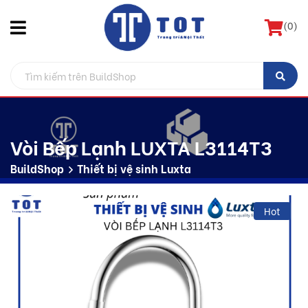
(
0
)
Vòi Bếp Lạnh LUXTA L3114T3
BuildShop
Thiết bị vệ sinh Luxta
Hot