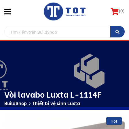
(
0
)
Vòi lavabo Luxta L-1114F
BuildShop
Thiết bị vệ sinh Luxta
Hot