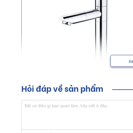
X
Hỏi đáp về sản phẩm
Vòi lavabo Luxta với những đường nét thanh thoát gi
trọng cho mọi người.
Sơ lược về sản phẩm vòi lavabo
Hiện nay, thị trường trong nước xuất hiện nhiều sả