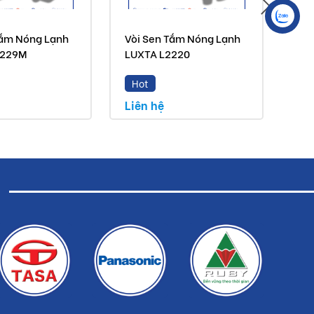
Tắm Nóng Lạnh
Vòi Sen Tắm Nóng Lạnh
Vòi
2229M
LUXTA L2220
LU
Hot
H
Liên hệ
Liê