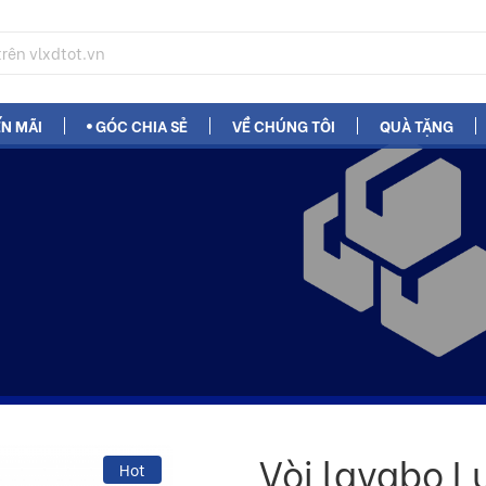
N MÃI
GÓC CHIA SẺ
VỀ CHÚNG TÔI
QUÀ TẶNG
Vòi lavabo L
Hot