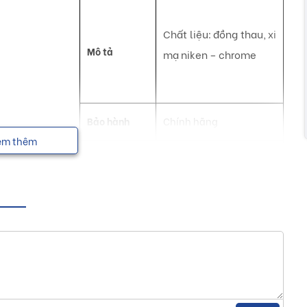
Chất liệu: đồng thau, xi
Mô tả
mạ niken – chrome
Bảo hành
Chính hãng
em thêm
NSX
Luxta
úp tạo nên một không gian sống hiện đại, tiện nghi và sang
 Luxta
n phẩm vòi lavabo với nhiều hãng sản xuất. Với hơn 10 năm