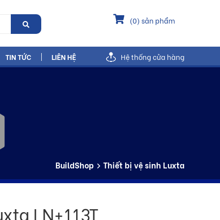
(
0
) sản phẩm
TIN TỨC
LIÊN HỆ
Hệ thống cửa hàng
BuildShop
Thiết bị vệ sinh Luxta
uxta LN+113T