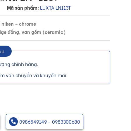
Mã sản phẩm:
LUXTA.LN113T
ạ niken – chrome
ridge đồng, van gốm (ceramic)
op
ượng chính hãng.
ồm vận chuyển và khuyến mãi.
0986549149 - 0983300680