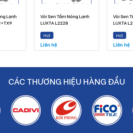
uyến mãi
óng Lạnh
Vòi Sen Tắm Nóng Lạnh
Vòi Sen 
C+TX9
LUXTA L2228
LUXTA L
ẩm chính hãng
Hot
Hot
Liên hệ
Liên hệ
iền bạc cho khách hàng
CÁC THƯƠNG HIỆU HÀNG ĐẦU