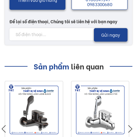
0983300680
lợi ích cho người sử dụng sản phẩm.
Để lại số điện thoại, Chúng tôi sẽ liên hệ với bạn ngay
Nhiều mẫu mã với các chức năng độc đáo sẽ có thêm
nhiều sự lựa chọn tùy theo sở thích của khách hàng. Các
Gửi ngay
sản phẩm vòi lavabo giúp cho không gian vệ sinh trở nên
tươi mới hơn, mang lại nguồn năng lượng, giúp cho cuộc
sống thêm phong phú có lợi cho sức khoẻ...
Sản phẩm
liên quan
Lưu ý:
Hình ảnh quý khách đang xem có thể khác 2/10 so
với thực tế do công nghệ chụp hình và ánh sáng
Đơn giá trên chưa bao gồm Vận chuyển và Khuyến
mãi
Buildshop cam kết: