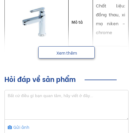
Chất liệu:
đồng thau, xi
Mô tả
mạ niken –
chrome
Bảo
Xem thêm
Chính hãng
hành
NSX
Luxta
Hỏi đáp về sản phẩm
Vòi lavabo Luxta với những đường nét thanh thoát giúp tạo
nên một không gian sống hiện đại, tiện nghi và sang trọng
cho mọi người.
Sơ lược về sản phẩm vòi lavabo
Luxta
Gửi ảnh