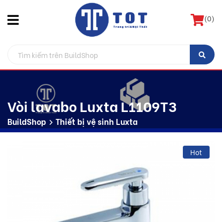
(
0
)
Vòi lavabo Luxta L1109T3
BuildShop
Thiết bị vệ sinh Luxta
Hot