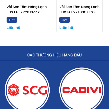
Vòi lavabo Luxta mà Buildshop bán là sản phẩm
Vòi Sen Tắm Nóng Lạnh
Vòi Sen Tắm Nóng Lạnh
LUXTA L2228 Black
LUXTA L2210SC+TX9
chính hãng
Hot
Hot
Hoàn tiền nếu phát hiện hàng giả, hàng nhái
Liên hệ
Liên hệ
Dịch vụ nhanh chóng, tiết kiệm thời gian và tiền bạc
cho khách hàng
CÁC THƯƠNG HIỆU HÀNG ĐẦU