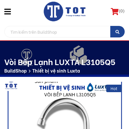
(
0
)
Vòi Bếp Lạnh LUXTA L3105Q5
BuildShop
Thiết bị vệ sinh Luxta
Hot