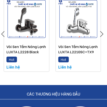
Lưu ý:
Hình ảnh quý khách đang xem có thể khác 2/10 so
với thực tế do công nghệ chụp hình và ánh sáng.
Đơn giá trên chưa bao gồm Vận chuyển và Khuyến
mãi.
Buildshop cam kết:
Vòi Sen Tắm Nóng Lạnh
Vòi Sen Tắm Nóng Lạnh
LUXTA L2228 Black
LUXTA L2210SC+TX9
Vòi chén nóng lạnh Luxta mà Buildshop bán là sản
Hot
Hot
phẩm chính hãng.
Liên hệ
Liên hệ
Hoàn tiền nếu phát hiện hàng giả, hàng nhái.
Dịch vụ nhanh chóng, tiết kiệm thời gian và tiền bạc
cho khách hàng.
CÁC THƯƠNG HIỆU HÀNG ĐẦU