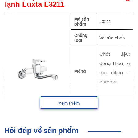
lạnh Luxta L3211
Mã sản
L3211
phẩm
Chủng
Vòi rửa chén
loại
Chất liệu:
đồng thau, xi
Mô tả
mạ niken –
chrome
Bảo
Xem thêm
Chính hãng
hành
NSX
Luxta
Hỏi đáp về sản phẩm
Vòi chén nóng lạnh Luxta với những đường nét thanh thoát