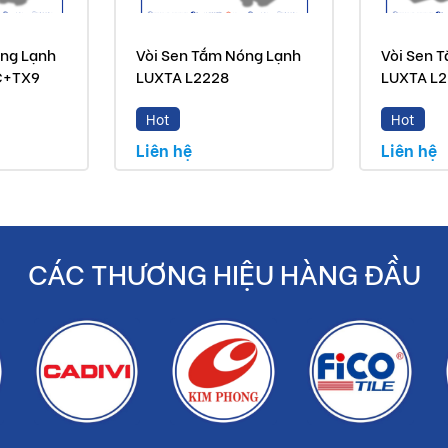
yến mãi.
óng Lạnh
Vòi Sen Tắm Nóng Lạnh
Vòi Sen 
C+TX9
LUXTA L2228
LUXTA L
hẩm chính hãng.
Hot
Hot
Liên hệ
Liên hệ
ền bạc cho khách hàng.
CÁC THƯƠNG HIỆU HÀNG ĐẦU