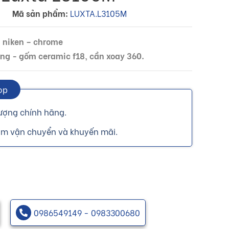
Mã sản phẩm:
LUXTA.L3105M
ạ niken – chrome
ồng - gốm ceramic f18, cần xoay 360.
op
ượng chính hãng.
ồm vận chuyển và khuyến mãi.
0986549149 - 0983300680