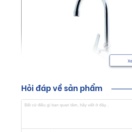
X
Hỏi đáp về sản phẩm
Vòi rửa chén Luxta với những đường nét thanh thoát
sang trọng cho mọi người.
Sơ lược về sản phẩm vòi rửa ch
Hiện nay, thị trường trong nước xuất hiện nhiều sản