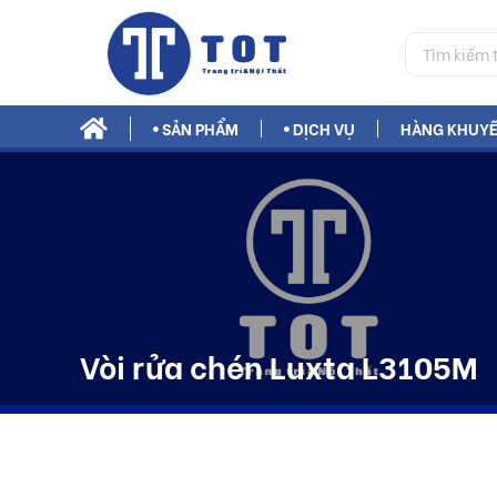
SẢN PHẨM
DỊCH VỤ
HÀNG KHUYẾ
Phụ Gia Xây Dựng Bestmix
Vòi rửa chén Luxta L3105M