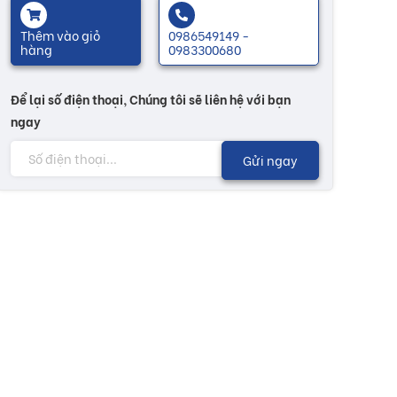
Thêm vào giỏ
0986549149 -
hàng
0983300680
Để lại số điện thoại, Chúng tôi sẽ liên hệ với bạn
ngay
Gửi ngay