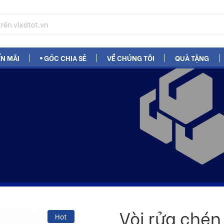
N MÃI
GÓC CHIA SẺ
VỀ CHÚNG TÔI
QUÀ TẶNG
Vòi rửa chén
Hot