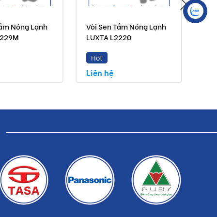
Tắm Nóng Lạnh
Vòi Sen Tắm Nóng Lạnh
Vòi
2229M
LUXTA L2220
LU
Hot
H
Liên hệ
Liê