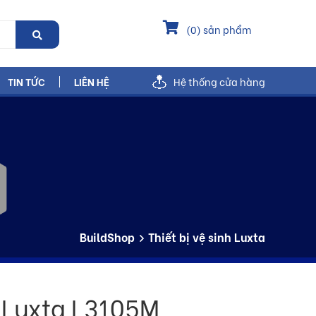
(
0
) sản phẩm
TIN TỨC
LIÊN HỆ
Hệ thống cửa hàng
BuildShop
Thiết bị vệ sinh Luxta
 Luxta L3105M