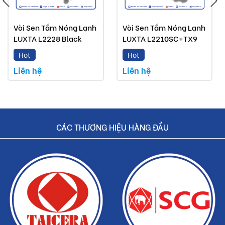
Sen tắm Luxta mà Buildshop bán là sản phẩm chính
hãng.
Vòi Sen Tắm Nóng Lạnh
Vòi Sen Tắm Nóng Lạnh
Hoàn tiền nếu phát hiện hàng giả, hàng nhái.
LUXTA L2228 Black
LUXTA L2210SC+TX9
Dịch vụ nhanh chóng, tiết kiệm thời gian và tiền bạc
Hot
Hot
cho khách hàng.
Liên hệ
Liên hệ
CÁC THƯƠNG HIỆU HÀNG ĐẦU