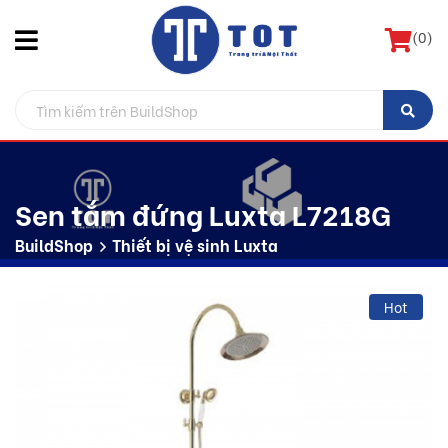
(
0
)
Sen tắm đứng Luxta L7218G
BuildShop
Thiết bị vệ sinh Luxta
Hot