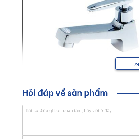
X
Hỏi đáp về sản phẩm
Vòi lavabo Luxta với những đường nét thanh thoát gi
trọng cho mọi người.
Sơ lược về sản phẩm vòi lavabo
Hiện nay, thị trường trong nước xuất hiện nhiều sả