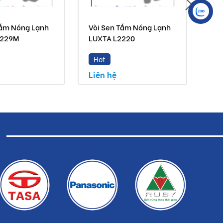
Tắm Nóng Lạnh
Vòi Sen Tắm Nóng Lạnh
Vòi
2229M
LUXTA L2220
LU
Hot
H
Liên hệ
Liê