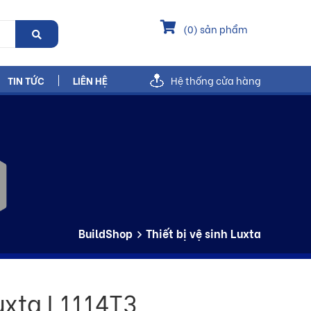
(
0
) sản phẩm
TIN TỨC
LIÊN HỆ
Hệ thống cửa hàng
BuildShop
Thiết bị vệ sinh Luxta
uxta L1114T3