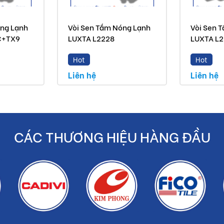
uyến mãi
óng Lạnh
Vòi Sen Tắm Nóng Lạnh
Vòi Sen 
C+TX9
LUXTA L2228
LUXTA L
ẩm chính hãng
Hot
Hot
Liên hệ
Liên hệ
iền bạc cho khách hàng
CÁC THƯƠNG HIỆU HÀNG ĐẦU