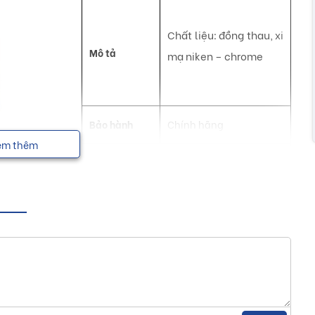
Chất liệu: đồng thau, xi
Mô tả
mạ niken – chrome
Bảo hành
Chính hãng
em thêm
NSX
Luxta
úp tạo nên một không gian sống hiện đại, tiện nghi và sang
 Luxta
n phẩm vòi lavabo với nhiều hãng sản xuất. Với hơn 10 năm