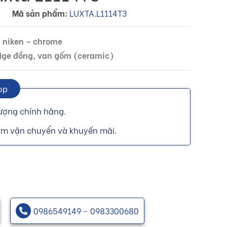
Mã sản phẩm:
LUXTA.L1114T3
ạ niken – chrome
ridge đồng, van gốm (ceramic)
op
ượng chính hãng.
ồm vận chuyển và khuyến mãi.
0986549149 - 0983300680