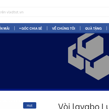
N MÃI
GÓC CHIA SẺ
VỀ CHÚNG TÔI
QUÀ TẶNG
Vòi lavabo L
Hot