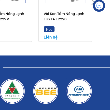
Tắm Nóng Lạnh
Vòi Sen Tắm Nóng Lạnh
Vòi
2229M
LUXTA L2220
LU
Hot
H
Liên hệ
Liê