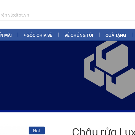
N MÃI
GÓC CHIA SẺ
VỀ CHÚNG TÔI
QUÀ TẶNG
Chậu rửa Lu
Hot