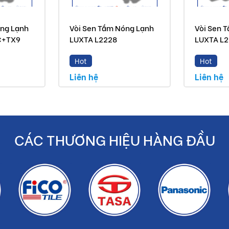
yến mãi.
óng Lạnh
Vòi Sen Tắm Nóng Lạnh
Vòi Sen 
C+TX9
LUXTA L2228
LUXTA L
 chính hãng.
Hot
Hot
Liên hệ
Liên hệ
ền bạc cho khách hàng.
CÁC THƯƠNG HIỆU HÀNG ĐẦU