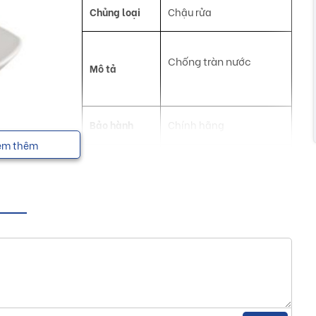
Chủng loại
Chậu rửa
Chống tràn nước
Mô tả
Bảo hành
Chính hãng
em thêm
NSX
Luxta
p tạo nên một không gian sống hiện đại, tiện nghi và sang
uxta
ản phẩm chậu rửa với nhiều hãng sản xuất. Với hơn 10 năm