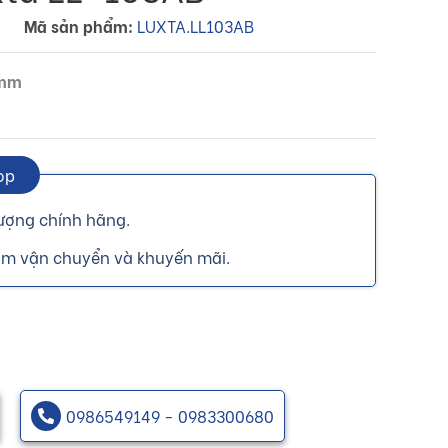
Mã sản phẩm:
LUXTA.LL103AB
 mm
op
ượng chính hãng.
ồm vận chuyển và khuyến mãi.
0986549149 - 0983300680