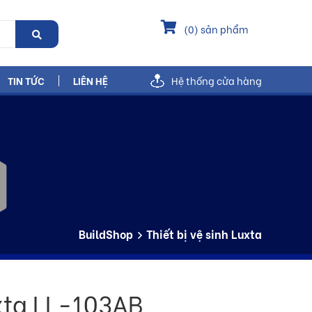
(
0
) sản phẩm
TIN TỨC
LIÊN HỆ
Hệ thống cửa hàng
BuildShop
Thiết bị vệ sinh Luxta
xta LL-103AB