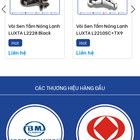
hãng.
Hoàn tiền nếu phát hiện hàng giả, hàng nhái.
Vòi Sen Tắm Nóng Lạnh
Vòi Sen Tắm Nóng Lạnh
Dịch vụ nhanh chóng, tiết kiệm thời gian và tiền bạc
LUXTA L2228 Black
LUXTA L2210SC+TX9
cho khách hàng.
Hot
Hot
Liên hệ
Liên hệ
CÁC THƯƠNG HIỆU HÀNG ĐẦU