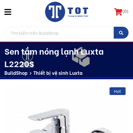
(
0
)
Sen tắm nóng lạnh Luxta
L2220S
BuildShop
Thiết bị vệ sinh Luxta
Hot