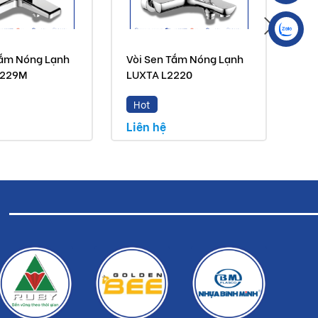
Tắm Nóng Lạnh
Vòi Sen Tắm Nóng Lạnh
Vòi
2229M
LUXTA L2220
LU
Hot
H
Liên hệ
Liê