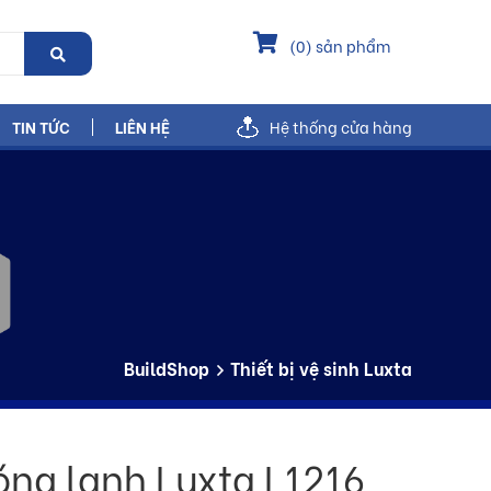
(
0
) sản phẩm
TIN TỨC
LIÊN HỆ
Hệ thống cửa hàng
BuildShop
Thiết bị vệ sinh Luxta
óng lạnh Luxta L1216