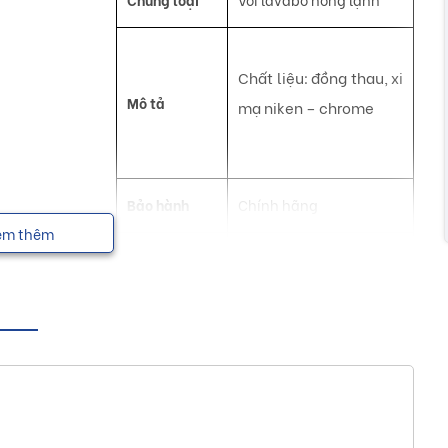
Chất liệu: đồng thau, xi
Mô tả
mạ niken – chrome
Bảo hành
Chính hãng
em thêm
NSX
Luxta
nh thoát giúp tạo nên một không gian sống hiện đại, tiện
 nóng lạnh Luxta