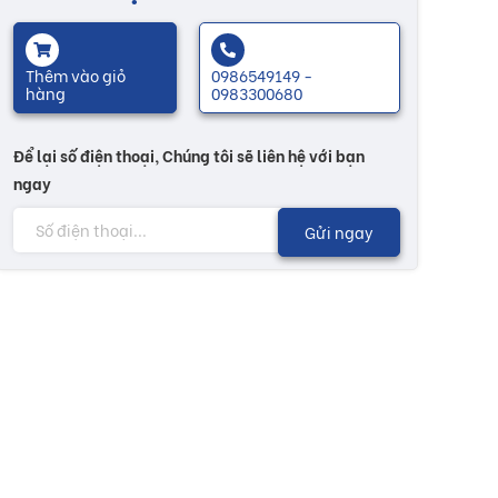
Thêm vào giỏ
0986549149 -
hàng
0983300680
Để lại số điện thoại, Chúng tôi sẽ liên hệ với bạn
ngay
Gửi ngay