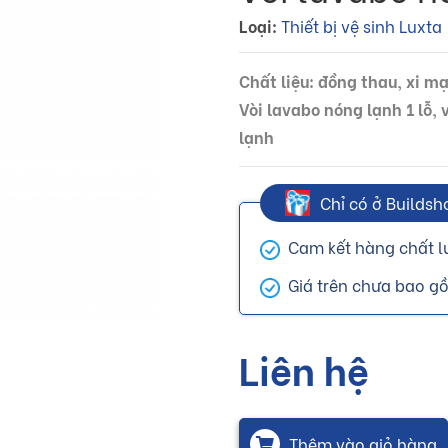
Loại:
Thiết bị vệ sinh Luxta
Chất liệu: đồng thau, xi m
Vòi lavabo nóng lạnh 1 lỗ
lạnh
Chỉ có ở Buildsh
Cam kết hàng chất l
Giá trên chưa bao g
Liên hệ
Thêm vào giỏ hàng