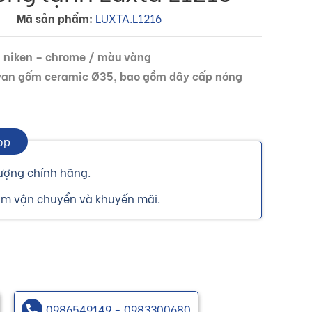
Mã sản phẩm:
LUXTA.L1216
ạ niken – chrome / màu vàng
, van gốm ceramic Ø35, bao gồm dây cấp nóng
op
ượng chính hãng.
ồm vận chuyển và khuyến mãi.
0986549149 - 0983300680