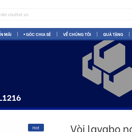
N MÃI
GÓC CHIA SẺ
VỀ CHÚNG TÔI
QUÀ TẶNG
 L1216
Vòi lavabo n
Hot