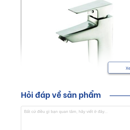
X
Hỏi đáp về sản phẩm
Vòi lavabo nóng lạnh Luxta với những đường nét tha
nghi và sang trọng cho mọi người.
Sơ lược về sản phẩm vòi lavabo