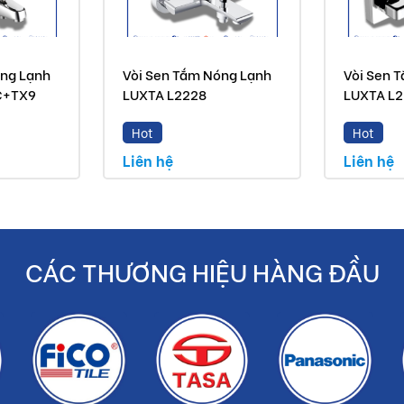
 so với thực tế do công nghệ chụp hình và ánh sáng.
óng Lạnh
Vòi Sen Tắm Nóng Lạnh
Vòi Sen 
yến mãi.
C+TX9
LUXTA L2228
LUXTA L
Hot
Hot
 là sản phẩm chính hãng.
Liên hệ
Liên hệ
ền bạc cho khách hàng.
CÁC THƯƠNG HIỆU HÀNG ĐẦU