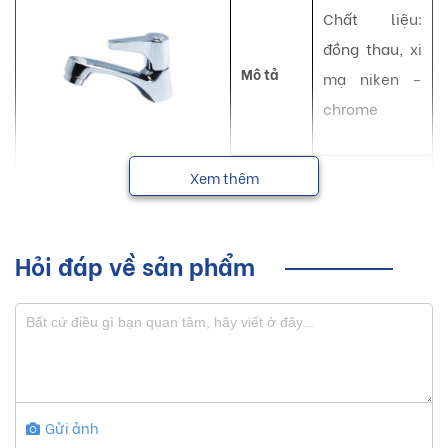
Chất liệu:
đồng thau, xi
Mô tả
mạ niken –
chrome
Bảo
Xem thêm
Chính hãng
hành
NSX
Luxta
Hỏi đáp về sản phẩm
Vòi lavabo Luxta với những đường nét thanh thoát giúp tạo
nên một không gian sống hiện đại, tiện nghi và sang trọng
cho mọi người.
Sơ lược về sản phẩm vòi lavabo
Luxta
Gửi ảnh