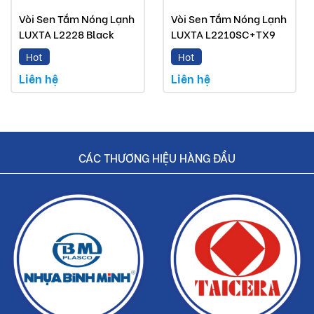
Vòi lavabo Luxta mà Buildshop bán là sản phẩm
Vòi Sen Tắm Nóng Lạnh
Vòi Sen Tắm Nóng Lạnh
LUXTA L2228 Black
LUXTA L2210SC+TX9
chính hãng
Hot
Hot
Hoàn tiền nếu phát hiện hàng giả, hàng nhái
Liên hệ
Liên hệ
Dịch vụ nhanh chóng, tiết kiệm thời gian và tiền bạc
cho khách hàng
CÁC THƯƠNG HIỆU HÀNG ĐẦU