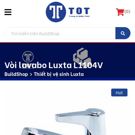
(
0
)
Vòi lavabo Luxta L1104V
BuildShop
Thiết bị vệ sinh Luxta
Hot