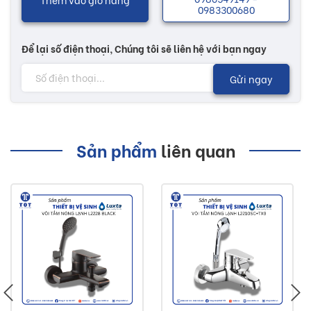
0983300680
lợi ích cho người sử dụng sản phẩm.
Để lại số điện thoại, Chúng tôi sẽ liên hệ với bạn ngay
Nhiều mẫu mã với các chức năng độc đáo sẽ có thêm
nhiều sự lựa chọn tùy theo sở thích của khách hàng. Các
Gửi ngay
sản phẩm vòi lavabo giúp cho không gian vệ sinh trở nên
tươi mới hơn, mang lại nguồn năng lượng, giúp cho cuộc
sống thêm phong phú có lợi cho sức khoẻ...
Sản phẩm
liên quan
Lưu ý:
Hình ảnh quý khách đang xem có thể khác 2/10 so
với thực tế do công nghệ chụp hình và ánh sáng
Đơn giá trên chưa bao gồm Vận chuyển và Khuyến
mãi
Buildshop cam kết: