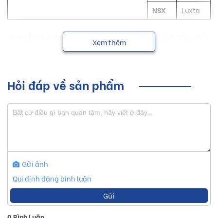
NSX
Luxta
Sen tắm Luxta giúp tạo nên một phong cách độc đáo,
Xem thêm
phong phú, mang đến một không gian sống hiện đại, tiện
nghi và sang trọng cho mọi người.
Hỏi đáp về sản phẩm
Sơ lược về sản phẩm sen tắm Luxta
Hiện nay, thị trường trong nước xuất hiện nhiều sản phẩm
sen tắm với nhiều hãng sản xuất. Với hơn 10 năm thành lập
và phát triển, Công Ty Cổ Phần SX-TM Nam Đô cùng với
thương hiệu Luxta luôn cung cấp những sản phẩm chất
Gửi ảnh
lượng cao, mẫu mã đẹp, tinh xảo và bền bỉ thời gian.
Qui định đăng bình luận
Gửi
Cùng với sự đổi mới qua từng năm, Luxta hiện đang là
thương hiệu hàng đầu, đem đến cho khách hàng những sản
0
Bình Luận