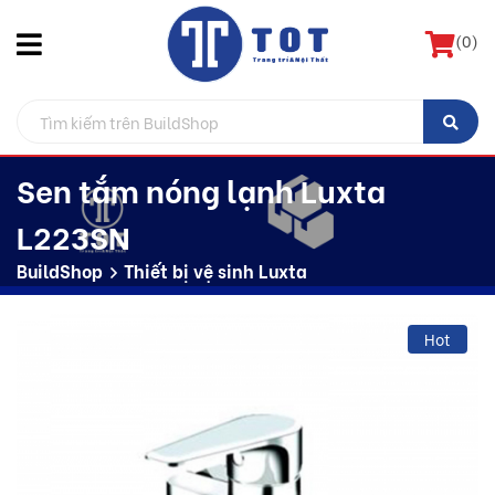
(
0
)
Sen tắm nóng lạnh Luxta
L223SN
BuildShop
Thiết bị vệ sinh Luxta
Hot