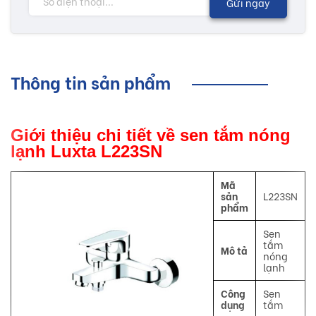
Gửi ngay
Thông tin sản phẩm
Giới thiệu chi tiết về sen tắm nóng
lạnh Luxta L223SN
Mã
sản
L223SN
phẩm
Sen
tắm
Mô tả
nóng
lạnh
Công
Sen
dụng
tắm