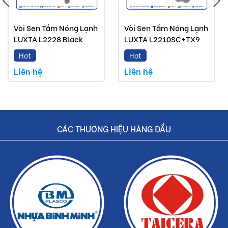
Sen tắm Luxta mà Buildshop bán là sản phẩm chính
Vòi Sen Tắm Nóng Lạnh
Vòi Sen Tắm Nóng Lạnh
hãng.
LUXTA L2228 Black
LUXTA L2210SC+TX9
Hoàn tiền nếu phát hiện hàng giả, hàng nhái.
Hot
Hot
Dịch vụ nhanh chóng, tiết kiệm thời gian và tiền bạc
Liên hệ
Liên hệ
cho khách hàng.
CÁC THƯƠNG HIỆU HÀNG ĐẦU