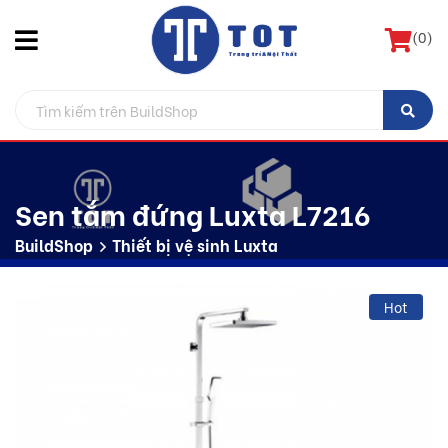
(
0
)
Sen tắm đứng Luxta L7216
BuildShop
Thiết bị vệ sinh Luxta
Hot