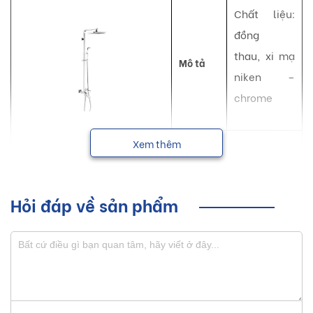
Chất liệu:
đồng
thau, xi mạ
Mô tả
niken –
chrome
Công
Xem thêm
Sen tắm
dụng
NSX
Luxta
Hỏi đáp về sản phẩm
Sen tắm Luxta giúp tạo nên một phong cách độc đáo,
phong phú, mang đến một không gian sống hiện đại, tiện
nghi và sang trọng cho mọi người.
Sơ lược về sản phẩm sen tắm Luxta