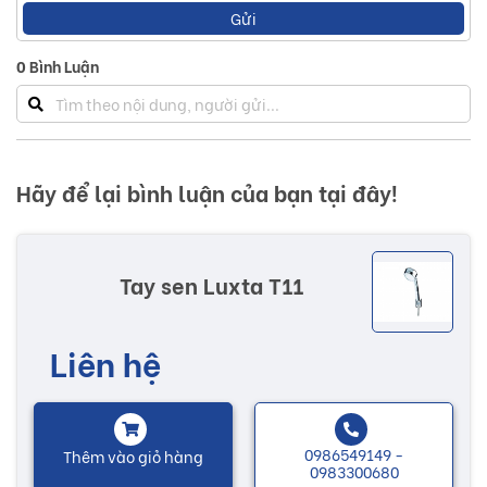
Gửi
lượng cao, mẫu mã đẹp, tinh xảo và bền bỉ thời gian.
0
Bình Luận
Cùng với sự đổi mới qua từng năm, Luxta hiện đang là
thương hiệu hàng đầu, đem đến cho khách hàng những sản
phẩm tay sen chất lượng cao, với đội ngũ kỹ sư giàu kinh
nghiệm không ngừng nghiên cứu thiết kế, sáng tạo. Các
Hãy để lại bình luận của bạn tại đây!
sản phẩm đều đáp ứng được các nhu cầu thị hiếu của
khách hàng và bắt kịp xu hướng thị trường.
Tay sen Luxta T11
Những sản phẩm của Luxta luôn đáp ứng kì vọng, giàu giá
trị truyền thống, nhằm nâng cao chất lượng cuộc sống, đáp
Liên hệ
ứng được các mong muốn của khách hàng, gia tăng giá trị,
lợi ích cho người sử dụng sản phẩm.
Nhiều mẫu mã với các chức năng độc đáo sẽ có thêm
0986549149 -
Thêm vào giỏ hàng
0983300680
nhiều sự lựa chọn tùy theo sở thích của khách hàng. Các