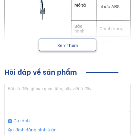
Mô tả
nhựa ABS
Bảo
Chính hãng
hành
NSX
Luxta
Xem thêm
Tay sen Luxta với những đường nét thanh thoát giúp tạo
nên một không gian sống hiện đại, tiện nghi và sang trọng
Hỏi đáp về sản phẩm
cho mọi người.
Sơ lược về sản phẩm tay sen Luxta
Hiện nay, thị trường trong nước xuất hiện nhiều sản phẩm
tay sen với nhiều hãng sản xuất. Với hơn 10 năm thành lập
Gửi ảnh
và phát triển, Công Ty Cổ Phần SX-TM Nam Đô ( Luxta )
Qui định đăng bình luận
luôn cung cấp những sản phẩm đường nét thanh thoát chất