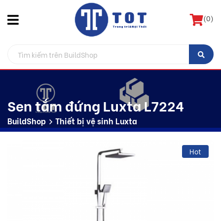
(
0
)
Sen tắm đứng Luxta L7224
BuildShop
Thiết bị vệ sinh Luxta
Hot