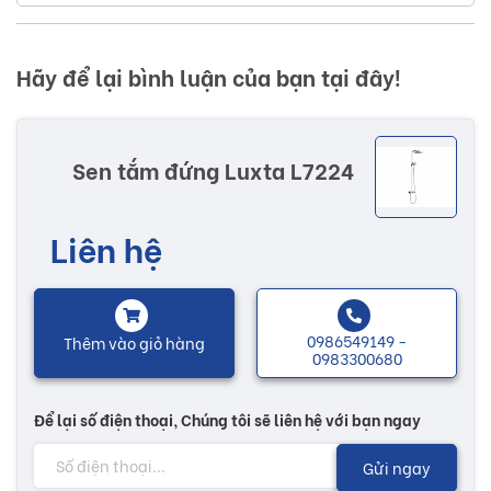
sản phẩm đều đáp ứng được các nhu cầu thị hiếu của
khách hàng và bắt kịp xu hướng thị trường.
Hãy để lại bình luận của bạn tại đây!
Những sản phẩm của Luxta luôn đáp ứng kì vọng, giàu giá
trị truyền thống, nhằm nâng cao chất lượng cuộc sống, đáp
Sen tắm đứng Luxta L7224
ứng được các mong muốn của khách hàng, gia tăng giá trị,
lợi ích cho người sử dụng sản phẩm.
Liên hệ
Nhiều mẫu mã với các chức năng độc đáo sẽ có thêm
nhiều sự lựa chọn tùy theo sở thích của khách hàng. Các
sản phẩm sen tắm giúp cho không gian vệ sinh trở nên tươi
0986549149 -
Thêm vào giỏ hàng
0983300680
mới hơn, mang lại nguồn năng lượng, giúp cho cuộc sống
thêm phong phú có lợi cho sức khoẻ...
Để lại số điện thoại, Chúng tôi sẽ liên hệ với bạn ngay
Lưu ý:
Gửi ngay