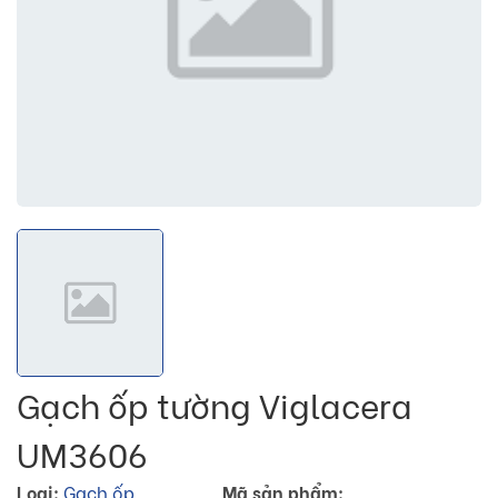
Gạch ốp tường Viglacera
UM3606
Loại:
Gạch ốp
Mã sản phẩm: