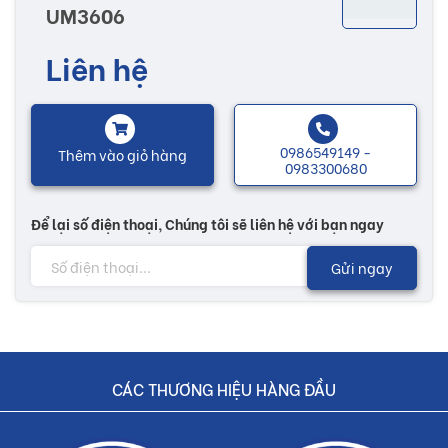
UM3606
chuộng nhờ vào những họa tiết, hoa văn sống động được in kỹ
thuật rõ nét. Đa dạng các mẫu mã và hoa văn khác nhau làm tăng
Liên hệ
thêm nhiều sự lựa chọn cho bạn để có thể lựa chọn được một sản
phẩm ưng ý, xây dựng nên một ngôi nhà hoàn thiện và ấm áp.
0986549149 -
Thêm vào giỏ hàng
Lưu ý:
0983300680
Hình ảnh quý khách đang xem có thể khác 2/10 so với thực tế
Để lại số điện thoại, Chúng tôi sẽ liên hệ với bạn ngay
do công nghệ chụp hình và ánh sáng
Gửi ngay
Đơn giá trên chưa bao gồm Vận chuyển và Khuyến mãi
Buildshop cam kết:
Gạch UM3606 mà Buildshop bán là sản phẩm chính hãng
CÁC THƯƠNG HIỆU HÀNG ĐẦU
Hoàn tiền nếu phát hiện hàng giả, hàng nhái
Dịch vụ nhanh chóng, tiết kiệm thời gian và tiền bạc cho khách