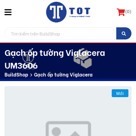
(
0
)
Gạch ốp tường Viglacera
UM3606
BuildShop
Gạch ốp tường Viglacera
Mới