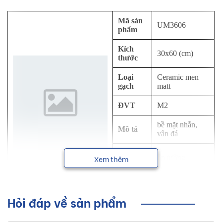
Mã sản
UM3606
phẩm
Kích
30x60 (cm)
thước
Loại
Ceramic men
gạch
matt
ĐVT
M2
bề mặt nhẵn,
Mô tả
vân đá
Công
ốp tường
Xem thêm
dụng
NSX
Viglacera
Hỏi đáp về sản phẩm
Sơ lược về sản phẩm gạch ốp tường
Viglacera kích thước 30x60 cm