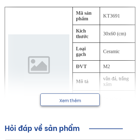
Mã sản
KT3691
phẩm
Kích
30x60 (cm)
thước
Loại
Ceramic
gạch
ĐVT
M2
vân đá, trắng
Mô tả
xám
Công
ốp tường
Xem thêm
dụng
NSX
Viglacera
Hỏi đáp về sản phẩm
Sơ lược về sản phẩm gạch ốp tường
Viglacera kích thước 30x60 cm