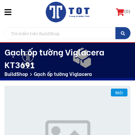
(
0
)
Gạch ốp tường Viglacera
KT3691
BuildShop
Gạch ốp tường Viglacera
Mới