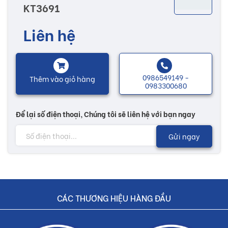
KT3691
chuộng nhờ vào những họa tiết, hoa văn sống động được in kỹ
thuật rõ nét. Đa dạng các mẫu mã và hoa văn khác nhau làm tăng
Liên hệ
thêm nhiều sự lựa chọn cho bạn để có thể lựa chọn được một sản
phẩm ưng ý, xây dựng nên một ngôi nhà hoàn thiện và ấm áp.
0986549149 -
Thêm vào giỏ hàng
Lưu ý:
0983300680
Hình ảnh quý khách đang xem có thể khác 2/10 so với thực tế
Để lại số điện thoại, Chúng tôi sẽ liên hệ với bạn ngay
do công nghệ chụp hình và ánh sáng
Gửi ngay
Đơn giá trên chưa bao gồm Vận chuyển và Khuyến mãi
Buildshop cam kết:
Gạch KT3691 mà Buildshop bán là sản phẩm chính hãng
CÁC THƯƠNG HIỆU HÀNG ĐẦU
Hoàn tiền nếu phát hiện hàng giả, hàng nhái
Dịch vụ nhanh chóng, tiết kiệm thời gian và tiền bạc cho khách