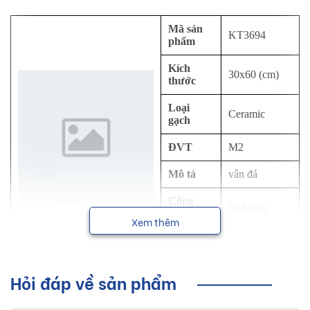
Mã sản
KT3694
phẩm
Kích
30x60 (cm)
thước
Loại
Ceramic
gạch
ĐVT
M2
Mô tả
vân đá
Công
ốp tường
dụng
Xem thêm
NSX
Viglacera
Hỏi đáp về sản phẩm
Sơ lược về sản phẩm gạch ốp tường
Viglacera kích thước 30x60 cm