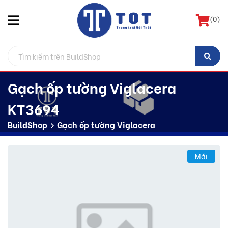
(
0
)
Gạch ốp tường Viglacera
KT3694
BuildShop
Gạch ốp tường Viglacera
Mới