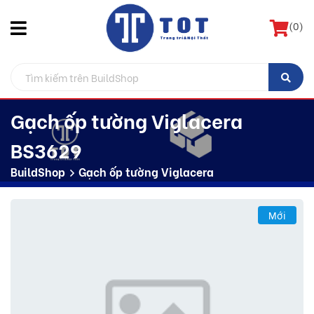
(
0
)
Gạch ốp tường Viglacera
BS3629
BuildShop
Gạch ốp tường Viglacera
Mới