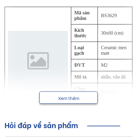
Mã sản
BS3629
phẩm
Kích
30x60 (cm)
thước
Loại
Ceramic men
gạch
matt
ĐVT
M2
Mô tả
nhẵn, vân đá
Công
ốp tường
dụng
Xem thêm
NSX
Viglacera
Hỏi đáp về sản phẩm
Sơ lược về sản phẩm gạch ốp tường
Viglacera kích thước 30x60 cm