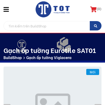
(
0
)
Gạch ốp tường Eurotile SAT01
BuildShop
Gạch ốp tường Viglacera
Mới