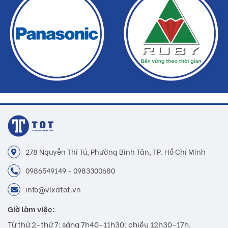
Buildshop cam kết:
Gạch SAT01 mà Buildshop bán là sản phẩm chính hãng
Hoàn tiền nếu phát hiện hàng giả, hàng nhái
Dịch vụ nhanh chóng, tiết kiệm thời gian và tiền bạc cho khách
hàng
278 Nguyễn Thị Tú, Phường Bình Tân, TP. Hồ Chí Minh
0986549149 - 0983300680
info@vlxdtot.vn
Giờ làm việc:
Từ thứ 2-thứ 7: sáng 7h40-11h30; chiều 12h30-17h.