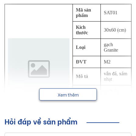
Mã sản
SAT01
phẩm
Kích
30x60 (cm)
thước
gạch
Loại
Granite
ĐVT
M2
vân đá, xám
Mô tả
nhạt
Công
gạch ốp
Xem thêm
dụng
tường
Thương
Eurotile
hiệu
Hỏi đáp về sản phẩm
NSX
Viglacera