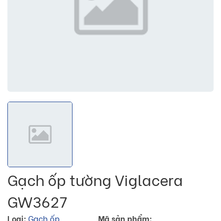
Gạch ốp tường Viglacera
GW3627
Loại:
Gạch ốp
Mã sản phẩm: