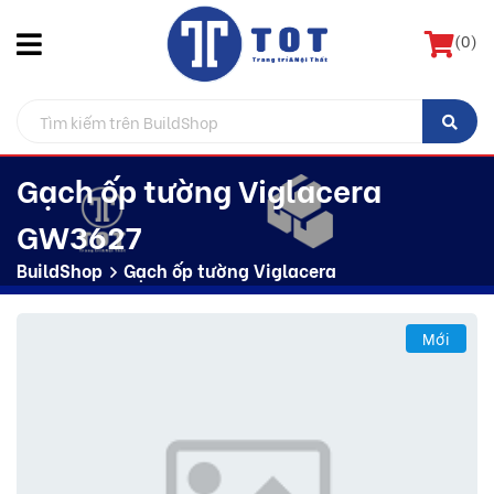
(
0
)
Gạch ốp tường Viglacera
GW3627
BuildShop
Gạch ốp tường Viglacera
Mới