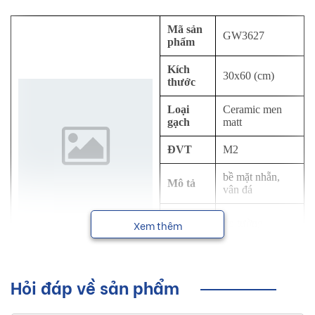
Mã sản
GW3627
phẩm
Kích
30x60 (cm)
thước
Loại
Ceramic men
gạch
matt
ĐVT
M2
bề mặt nhẵn,
Mô tả
vân đá
Công
ốp tường
Xem thêm
dụng
NSX
Viglacera
Hỏi đáp về sản phẩm
Sơ lược về sản phẩm gạch ốp tường
Viglacera kích thước 30x60 cm