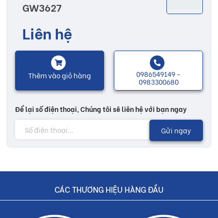
GW3627
chuộng nhờ vào những họa tiết, hoa văn sống động được in kỹ
thuật rõ nét. Đa dạng các mẫu mã và hoa văn khác nhau làm tăng
Liên hệ
thêm nhiều sự lựa chọn cho bạn để có thể lựa chọn được một sản
phẩm ưng ý, xây dựng nên một ngôi nhà hoàn thiện và ấm áp.
0986549149 -
Thêm vào giỏ hàng
Lưu ý:
0983300680
Hình ảnh quý khách đang xem có thể khác 2/10 so với thực tế
Để lại số điện thoại, Chúng tôi sẽ liên hệ với bạn ngay
do công nghệ chụp hình và ánh sáng
Gửi ngay
Đơn giá trên chưa bao gồm Vận chuyển và Khuyến mãi
Buildshop cam kết:
Gạch GW3627 mà Buildshop bán là sản phẩm chính hãng
CÁC THƯƠNG HIỆU HÀNG ĐẦU
Hoàn tiền nếu phát hiện hàng giả, hàng nhái
Dịch vụ nhanh chóng, tiết kiệm thời gian và tiền bạc cho khách