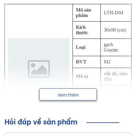
Mã sản
LTH-D04
phẩm
Kích
30x90 (cm)
thước
gạch
Loại
Granite
ĐVT
M2
vân đá, xám
Mô tả
đậm
Công
gạch ốp
Xem thêm
dụng
tường
Thương
Eurotile
hiệu
Hỏi đáp về sản phẩm
NSX
Viglacera