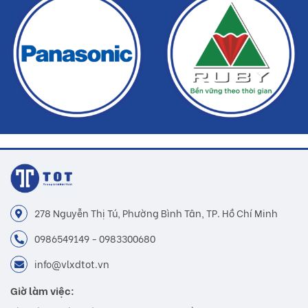
Buildshop cam kết:
Gạch LTH-D04 mà Buildshop bán là sản phẩm chính hãng
Hoàn tiền nếu phát hiện hàng giả, hàng nhái
Dịch vụ nhanh chóng, tiết kiệm thời gian và tiền bạc cho khách
hàng
278 Nguyễn Thị Tú, Phường Bình Tân, TP. Hồ Chí Minh
0986549149 - 0983300680
info@vlxdtot.vn
Giờ làm việc: