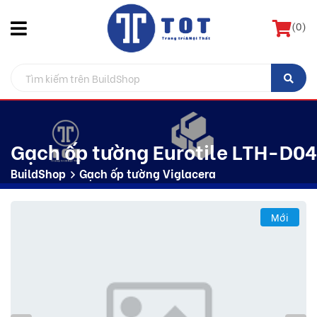
(
0
)
Gạch ốp tường Eurotile LTH-D04
BuildShop
Gạch ốp tường Viglacera
Mới