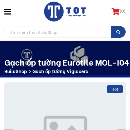
(
0
)
Gạch ốp tường Eurotile MOL-I04
BuildShop
Gạch ốp tường Viglacera
Hot