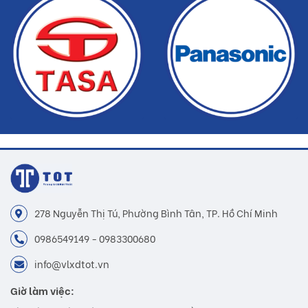
Gạch MOL-I04 mà Buildshop bán là sản phẩm chính hãng
Hoàn tiền nếu phát hiện hàng giả, hàng nhái
Dịch vụ nhanh chóng, tiết kiệm thời gian và tiền bạc cho khách
hàng
278 Nguyễn Thị Tú, Phường Bình Tân, TP. Hồ Chí Minh
0986549149 - 0983300680
info@vlxdtot.vn
Giờ làm việc: