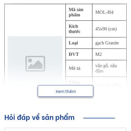
Mã sản
MOL-I04
phẩm
Kích
45x90 (cm)
thước
Loại
gạch Granite
ĐVT
M2
vân gỗ, nâu
Mô tả
đậm
Công
gạch ốp tường
dụng
Xem thêm
Thương
Eurotile
hiệu
Hỏi đáp về sản phẩm
NSX
Viglacera