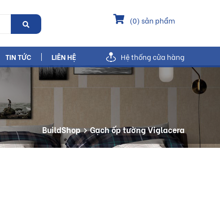
(
0
) sản phẩm
TIN TỨC
LIÊN HỆ
Hệ thống cửa hàng
BuildShop
Gạch ốp tường Viglacera