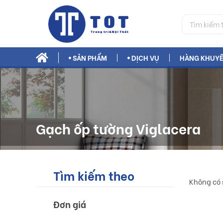
SẢN PHẨM
DỊCH VỤ
HÀNG KHUYẾ
Phụ Gia Xây Dựng Bestmix
Gạch ốp tường Viglacera
Tìm kiếm theo
Không có 
Đơn giá