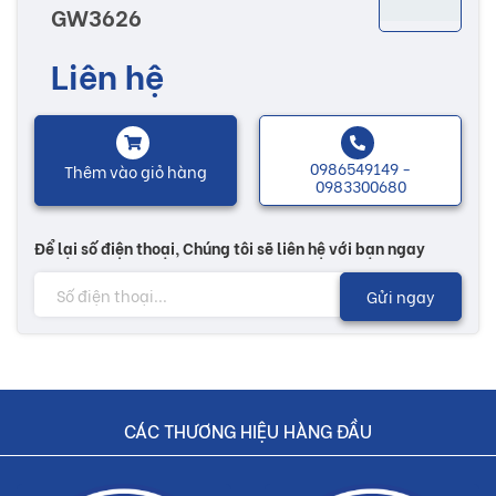
GW3626
chuộng nhờ vào những họa tiết, hoa văn sống động được in kỹ
thuật rõ nét. Đa dạng các mẫu mã và hoa văn khác nhau làm tăng
Liên hệ
thêm nhiều sự lựa chọn cho bạn để có thể lựa chọn được một sản
phẩm ưng ý, xây dựng nên một ngôi nhà hoàn thiện và ấm áp.
0986549149 -
Thêm vào giỏ hàng
Lưu ý:
0983300680
Hình ảnh quý khách đang xem có thể khác 2/10 so với thực tế
Để lại số điện thoại, Chúng tôi sẽ liên hệ với bạn ngay
do công nghệ chụp hình và ánh sáng
Gửi ngay
Đơn giá trên chưa bao gồm Vận chuyển và Khuyến mãi
Buildshop cam kết:
Gạch GW3626 mà Buildshop bán là sản phẩm chính hãng
CÁC THƯƠNG HIỆU HÀNG ĐẦU
Hoàn tiền nếu phát hiện hàng giả, hàng nhái
Dịch vụ nhanh chóng, tiết kiệm thời gian và tiền bạc cho khách