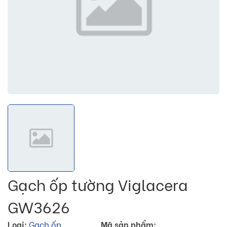
Gạch ốp tường Viglacera
GW3626
Loại:
Gạch ốp
Mã sản phẩm: