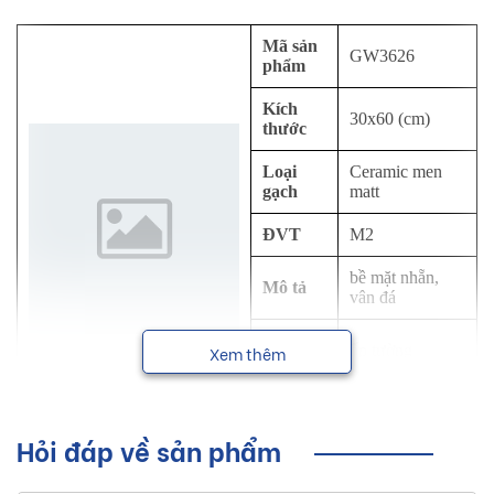
Mã sản
GW3626
phẩm
Kích
30x60 (cm)
thước
Loại
Ceramic men
gạch
matt
ĐVT
M2
bề mặt nhẵn,
Mô tả
vân đá
Công
ốp tường
Xem thêm
dụng
NSX
Viglacera
Hỏi đáp về sản phẩm
Sơ lược về sản phẩm gạch ốp tường
Viglacera kích thước 30x60 cm