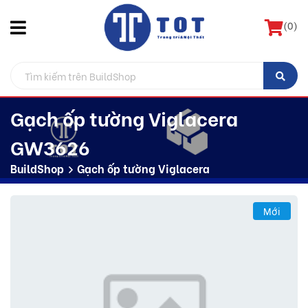
(
0
)
Gạch ốp tường Viglacera
GW3626
BuildShop
Gạch ốp tường Viglacera
Mới