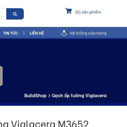
(
0
) sản phẩm
TIN TỨC
LIÊN HỆ
Hệ thống cửa hàng
BuildShop
Gạch ốp tường Viglacera
ng Viglacera M3652