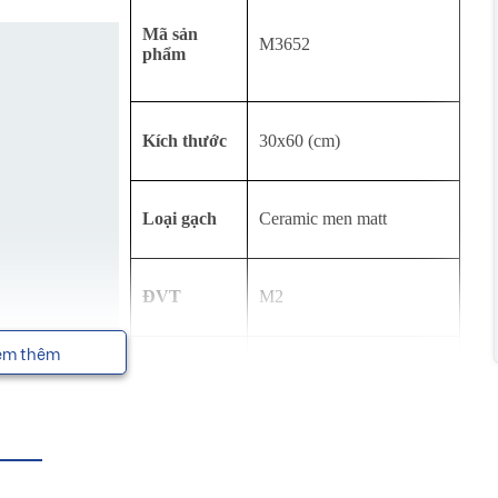
Mã sản
M3652
phẩm
Kích thước
30x60 (cm)
Loại gạch
Ceramic men matt
ĐVT
M2
em thêm
Mô tả
bề mặt nhẵn, màu xám
Công dụng
ốp tường