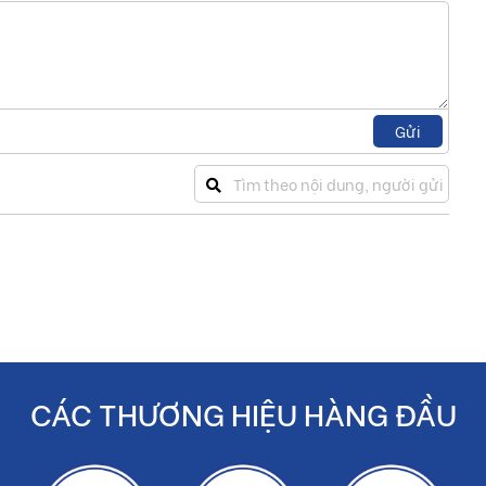
NSX
Viglacera
lacera kích thước 30x60 cm
Gửi
n thị trường gạch ốp lát hiện nay tại Việt Nam. Các sản phẩm
biến nhờ vào chất lượng sản phẩm cao, mẫu mã đa dạng và giá
ic và Granite. Mỗi dòng đều được sản xuất trên dây chuyền hiện
nhà máy, cho ra đời các sản phẩm chất lượng cao và đa dạng.
Các
, bảo vệ gạch khỏi các tác động lực mạnh, chống trầy xước và bể
CÁC THƯƠNG HIỆU HÀNG ĐẦU
i ưa chuộng nhờ vào những họa tiết, hoa văn sống động được in
au làm tăng thêm nhiều sự lựa chọn cho bạn để có thể lựa chọn