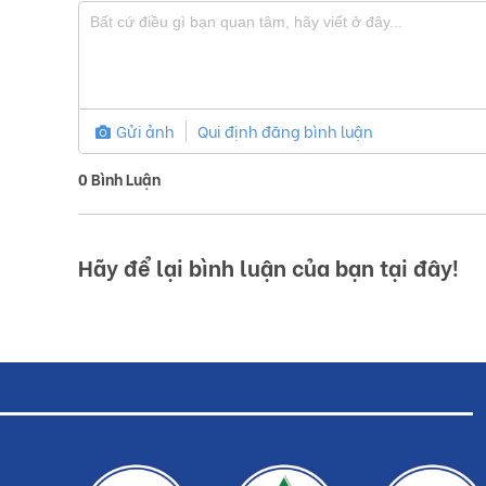
Sơ lược về sản phẩm gạch ốp tường Vig
Gửi ảnh
Qui định đăng bình luận
Viglacera là một trong những thương hiệu đứng đầu trê
0
Bình Luận
gạch ốp tường Viglacera được sử dụng rộng rãi và phổ 
thành hợp lý.
Hãy để lại bình luận của bạn tại đây!
Gạch ốp tường Viglacera chủ yếu với hai dòng: gạch Ceram
đại thông qua các quá trình kiểm nghiệm nghiêm ngặt của 
sản phẩm gạch ốp tường đều có độ cứng cao và chịu lực tốt
trong quá trình vận chuyển.
Sản phẩm ốp tường thương hiệu Viglacera được nhiều ngườ
kỹ thuật rõ nét. Đa dạng các mẫu mã và hoa văn khác nh