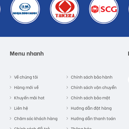
 thiện và ấm áp.
hực tế do công nghệ chụp hình và ánh sáng
Menu nhanh
Về chúng tôi
Chính sách bảo hành
Hàng mới về
Chính sách vận chuyển
o khách hàng
Khuyến mãi hot
Chính sách bảo mật
Liên hệ
Hướng dẫn đặt hàng
Chăm sóc khách hàng
Hướng dẫn thanh toán
Chính sách đổi trả
Thông báo