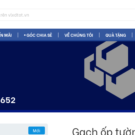
N MÃI
GÓC CHIA SẺ
VỀ CHÚNG TÔI
QUÀ TẶNG
3652
Gạch ốp tườ
Mới