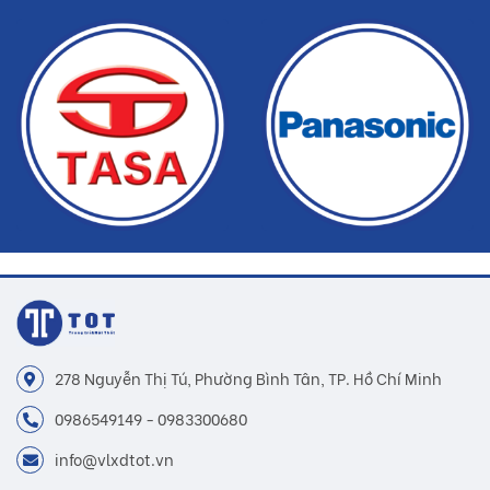
Dịch vụ nhanh chóng, tiết kiệm thời gian và tiền bạc cho khách
hàng
278 Nguyễn Thị Tú, Phường Bình Tân, TP. Hồ Chí Minh
0986549149 - 0983300680
info@vlxdtot.vn