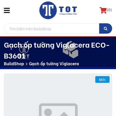
(
0
)
Gạch ốp tường Viglacera ECO-
B3601
BuildShop
Gạch ốp tường Viglacera
Mới