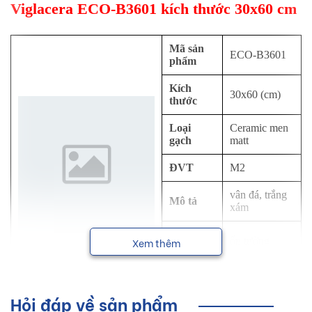
Viglacera ECO-B3601 kích thước 30x60 cm
Mã sản
ECO-B3601
phẩm
Kích
30x60 (cm)
thước
Loại
Ceramic men
gạch
matt
ĐVT
M2
vân đá, trắng
Mô tả
xám
Công
ốp tường
Xem thêm
dụng
NSX
Viglacera
Hỏi đáp về sản phẩm