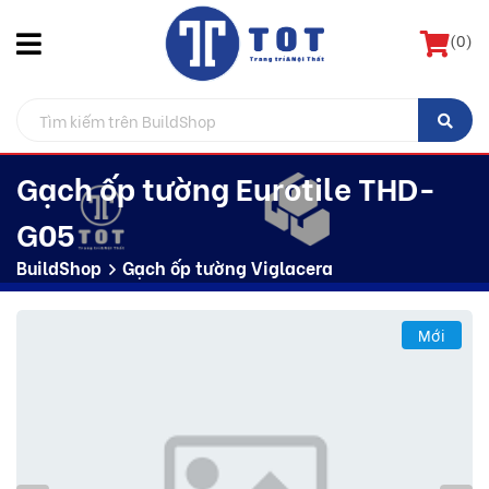
(
0
)
Gạch ốp tường Eurotile THD-
G05
BuildShop
Gạch ốp tường Viglacera
Mới