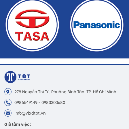
Buildshop cam kết:
Gạch THD-G05 mà Buildshop bán là sản phẩm chính hãng
Hoàn tiền nếu phát hiện hàng giả, hàng nhái
Dịch vụ nhanh chóng, tiết kiệm thời gian và tiền bạc cho khách
hàng
278 Nguyễn Thị Tú, Phường Bình Tân, TP. Hồ Chí Minh
0986549149 - 0983300680
info@vlxdtot.vn
Giờ làm việc: