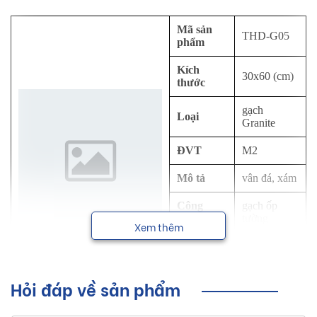
Mã sản
THD-G05
phẩm
Kích
30x60 (cm)
thước
gạch
Loại
Granite
ĐVT
M2
Mô tả
vân đá, xám
Công
gạch ốp
dụng
tường
Xem thêm
Thương
Eurotile
hiệu
Hỏi đáp về sản phẩm
NSX
Viglacera