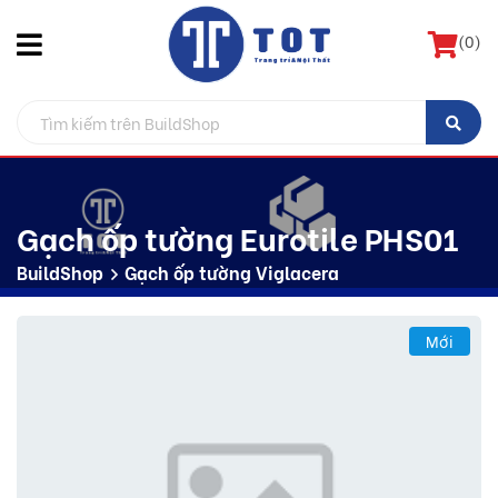
(
0
)
Gạch ốp tường Eurotile PHS01
BuildShop
Gạch ốp tường Viglacera
Mới