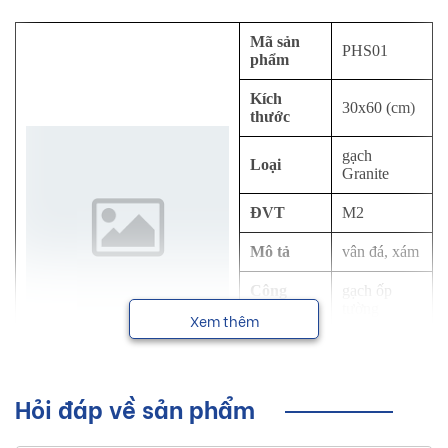
Mã sản
PHS01
phẩm
Kích
30x60 (cm)
thước
gạch
Loại
Granite
ĐVT
M2
Mô tả
vân đá, xám
Công
gạch ốp
dụng
tường
Xem thêm
Thương
Eurotile
hiệu
Hỏi đáp về sản phẩm
NSX
Viglacera