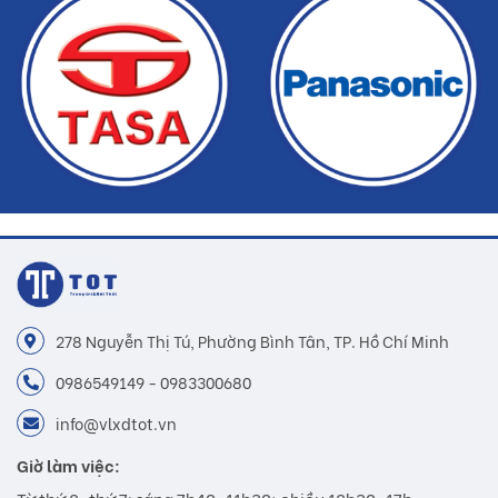
Buildshop cam kết:
Gạch PHS01 mà Buildshop bán là sản phẩm chính hãng
Hoàn tiền nếu phát hiện hàng giả, hàng nhái
Dịch vụ nhanh chóng, tiết kiệm thời gian và tiền bạc cho khách
hàng
278 Nguyễn Thị Tú, Phường Bình Tân, TP. Hồ Chí Minh
0986549149 - 0983300680
info@vlxdtot.vn
Giờ làm việc: