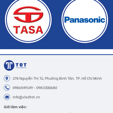
Gạch MOL-I01 mà Buildshop bán là sản phẩm chính hãng
Hoàn tiền nếu phát hiện hàng giả, hàng nhái
Dịch vụ nhanh chóng, tiết kiệm thời gian và tiền bạc cho khách
hàng
278 Nguyễn Thị Tú, Phường Bình Tân, TP. Hồ Chí Minh
0986549149 - 0983300680
info@vlxdtot.vn
Giờ làm việc: