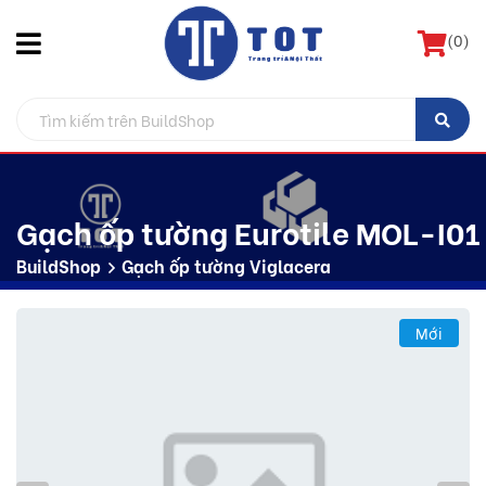
(
0
)
Gạch ốp tường Eurotile MOL-I01
BuildShop
Gạch ốp tường Viglacera
Mới