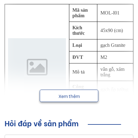
Mã sản
MOL-I01
phẩm
Kích
45x90 (cm)
thước
Loại
gạch Granite
ĐVT
M2
vân gỗ, xám
Mô tả
trắng
Công
gạch ốp tường
dụng
Xem thêm
Thương
Eurotile
hiệu
Hỏi đáp về sản phẩm
NSX
Viglacera