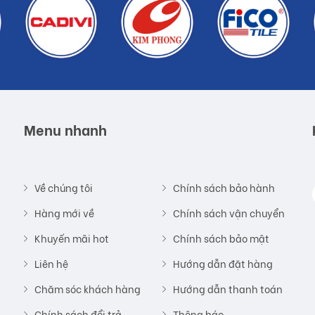
tế tạo nên các họa tiết chân thật và độc đáo. Các mẫu mã gạch ốp
 hiếu của khách hàng hiện nay, vì thế các sản phẩm đều được khách
Menu nhanh
hực tế do công nghệ chụp hình và ánh sáng
Về chúng tôi
Chính sách bảo hành
Hàng mới về
Chính sách vận chuyển
ãng
Khuyến mãi hot
Chính sách bảo mật
Liên hệ
Hướng dẫn đặt hàng
o khách hàng
Chăm sóc khách hàng
Hướng dẫn thanh toán
Chính sách đổi trả
Thông báo