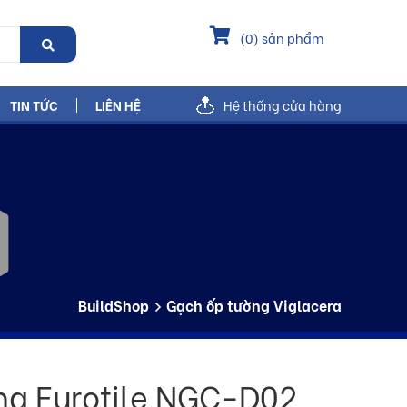
(
0
) sản phẩm
TIN TỨC
LIÊN HỆ
Hệ thống cửa hàng
BuildShop
Gạch ốp tường Viglacera
ng Eurotile NGC-D02