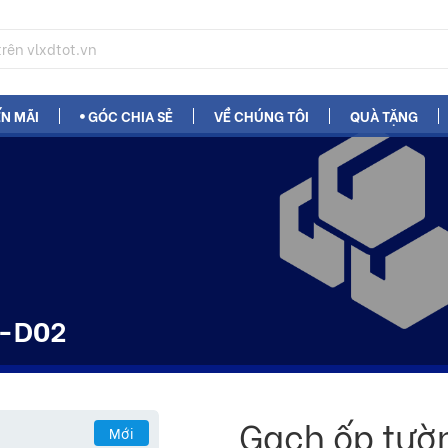
N MÃI
GÓC CHIA SẺ
VỀ CHÚNG TÔI
QUÀ TẶNG
C-D02
Gạch ốp tườ
Mới