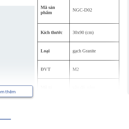
Mã sản
NGC-D02
phẩm
Kích thước
30x90 (cm)
Loại
gạch Granite
ĐVT
M2
Mô tả
vân đá, xám
em thêm
Công dụng
gạch ốp tường
Thương hiệu
Eurotile