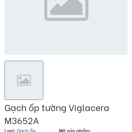
Gạch ốp tường Viglacera
M3652A
Loại:
Gạch ốp
Mã sản phẩm: