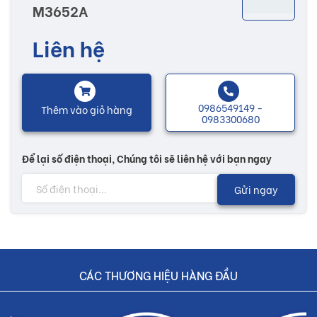
M3652A
chuộng nhờ vào những họa tiết, hoa văn sống động được in kỹ
thuật rõ nét. Đa dạng các mẫu mã và hoa văn khác nhau làm tăng
Liên hệ
thêm nhiều sự lựa chọn cho bạn để có thể lựa chọn được một sản
phẩm ưng ý, xây dựng nên một ngôi nhà hoàn thiện và ấm áp.
0986549149 -
Thêm vào giỏ hàng
Lưu ý:
0983300680
Hình ảnh quý khách đang xem có thể khác 2/10 so với thực tế
Để lại số điện thoại, Chúng tôi sẽ liên hệ với bạn ngay
do công nghệ chụp hình và ánh sáng
Gửi ngay
Đơn giá trên chưa bao gồm Vận chuyển và Khuyến mãi
Buildshop cam kết:
Gạch M3652A mà Buildshop bán là sản phẩm chính hãng
CÁC THƯƠNG HIỆU HÀNG ĐẦU
Hoàn tiền nếu phát hiện hàng giả, hàng nhái
Dịch vụ nhanh chóng, tiết kiệm thời gian và tiền bạc cho khách