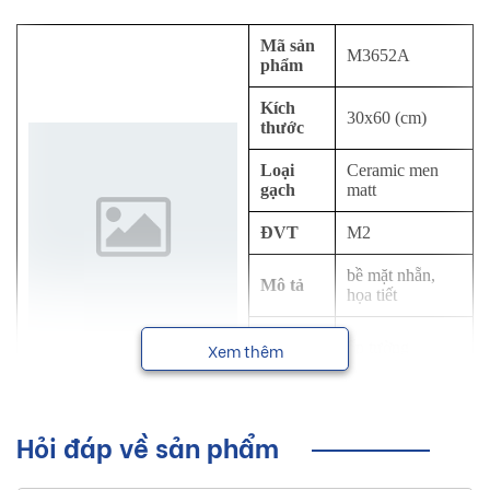
Mã sản
M3652A
phẩm
Kích
30x60 (cm)
thước
Loại
Ceramic men
gạch
matt
ĐVT
M2
bề mặt nhẵn,
Mô tả
họa tiết
Công
ốp tường
Xem thêm
dụng
NSX
Viglacera
Hỏi đáp về sản phẩm
Sơ lược về sản phẩm gạch ốp tường
Viglacera kích thước 30x60 cm