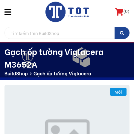
(
0
)
Gạch ốp tường Viglacera
M3652A
BuildShop
Gạch ốp tường Viglacera
Mới