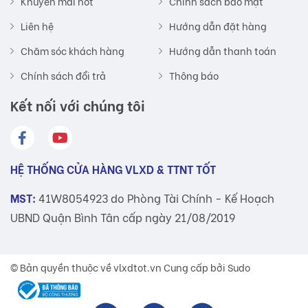
Khuyến mãi hot
Chính sách bảo mật
Liên hệ
Hướng dẫn đặt hàng
Chăm sóc khách hàng
Hướng dẫn thanh toán
Chính sách đổi trả
Thông báo
Kết nối với chúng tôi
HỆ THỐNG CỬA HÀNG VLXD & TTNT TỐT
MST:
41W8054923 do Phòng Tài Chính - Kế Hoạch
UBND Quận Bình Tân cấp ngày 21/08/2019
© Bản quyền thuộc về
vlxdtot.vn
Cung cấp bởi Sudo