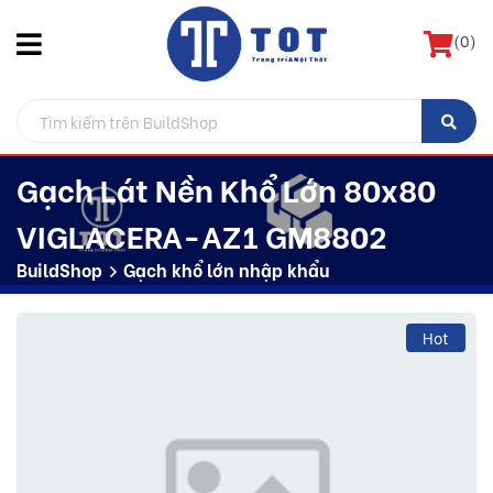
(
0
)
Gạch Lát Nền Khổ Lớn 80x80
VIGLACERA-AZ1 GM8802
BuildShop
Gạch khổ lớn nhập khẩu
Hot