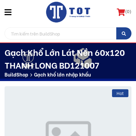
(
0
)
Gạch Khổ Lớn Lát Nền 60x120
THANH LONG BD121007
BuildShop
Gạch khổ lớn nhập khẩu
Hot