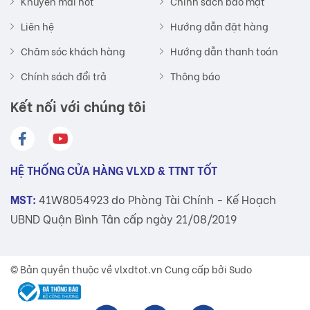
Khuyến mãi hot
Chính sách bảo mật
Liên hệ
Hướng dẫn đặt hàng
Chăm sóc khách hàng
Hướng dẫn thanh toán
Chính sách đổi trả
Thông báo
Kết nối với chúng tôi
HỆ THỐNG CỬA HÀNG VLXD & TTNT TỐT
MST:
41W8054923 do Phòng Tài Chính - Kế Hoạch
UBND Quận Bình Tân cấp ngày 21/08/2019
© Bản quyền thuộc về
vlxdtot.vn
Cung cấp bởi Sudo