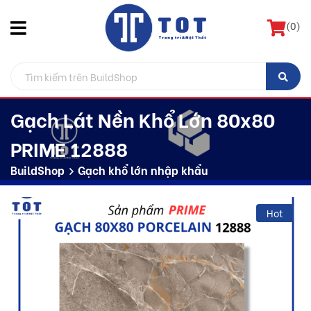
(
0
)
Gạch Lát Nền Khổ Lớn 80x80
PRIME 12888
BuildShop
Gạch khổ lớn nhập khẩu
Hot