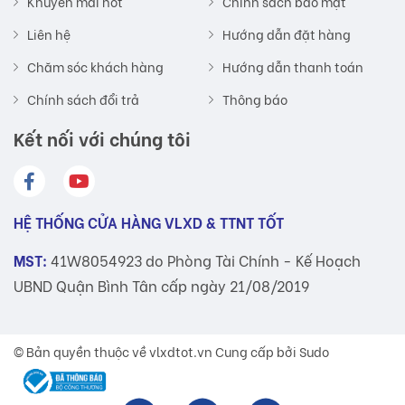
Khuyến mãi hot
Chính sách bảo mật
Liên hệ
Hướng dẫn đặt hàng
Chăm sóc khách hàng
Hướng dẫn thanh toán
Chính sách đổi trả
Thông báo
Kết nối với chúng tôi
HỆ THỐNG CỬA HÀNG VLXD & TTNT TỐT
MST:
41W8054923 do Phòng Tài Chính - Kế Hoạch
UBND Quận Bình Tân cấp ngày 21/08/2019
© Bản quyền thuộc về
vlxdtot.vn
Cung cấp bởi Sudo