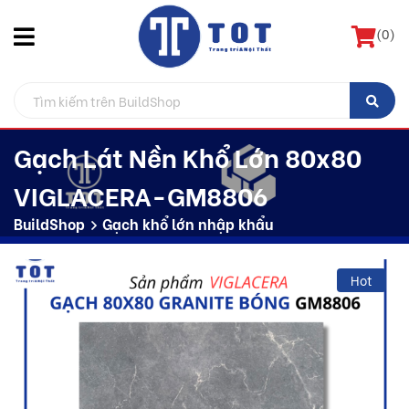
(
0
)
Gạch Lát Nền Khổ Lớn 80x80
VIGLACERA-GM8806
BuildShop
Gạch khổ lớn nhập khẩu
Hot