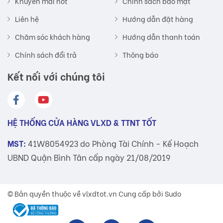
Khuyến mãi hot
Chính sách bảo mật
Liên hệ
Hướng dẫn đặt hàng
Chăm sóc khách hàng
Hướng dẫn thanh toán
Chính sách đổi trả
Thông báo
Kết nối với chúng tôi
HỆ THỐNG CỬA HÀNG VLXD & TTNT TỐT
MST:
41W8054923 do Phòng Tài Chính - Kế Hoạch
UBND Quận Bình Tân cấp ngày 21/08/2019
© Bản quyền thuộc về
vlxdtot.vn
Cung cấp bởi Sudo