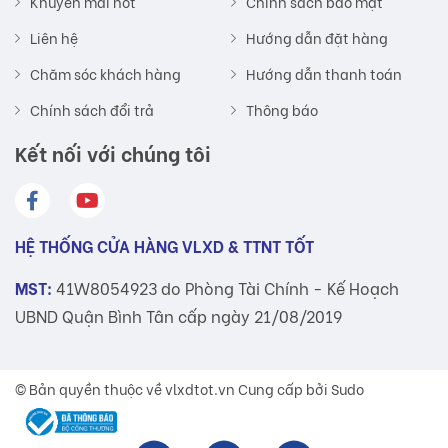
Khuyến mãi hot
Chính sách bảo mật
Liên hệ
Hướng dẫn đặt hàng
Chăm sóc khách hàng
Hướng dẫn thanh toán
Chính sách đổi trả
Thông báo
Kết nối với chúng tôi
HỆ THỐNG CỬA HÀNG VLXD & TTNT TỐT
MST:
41W8054923 do Phòng Tài Chính - Kế Hoạch
UBND Quận Bình Tân cấp ngày 21/08/2019
© Bản quyền thuộc về
vlxdtot.vn
Cung cấp bởi Sudo