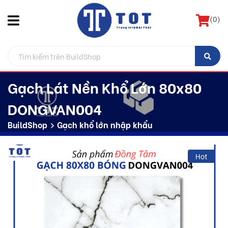
(
0
)
Gạch Lát Nền Khổ Lớn 80x80
DONGVAN004
BuildShop
Gạch khổ lớn nhập khẩu
Hot