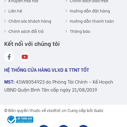
Khuyến mãi hot
Chính sách bảo mật
Liên hệ
Hướng dẫn đặt hàng
Chăm sóc khách hàng
Hướng dẫn thanh toán
Chính sách đổi trả
Thông báo
Kết nối với chúng tôi
HỆ THỐNG CỬA HÀNG VLXD & TTNT TỐT
MST:
41W8054923 do Phòng Tài Chính - Kế Hoạch
UBND Quận Bình Tân cấp ngày 21/08/2019
© Bản quyền thuộc về
vlxdtot.vn
Cung cấp bởi Sudo