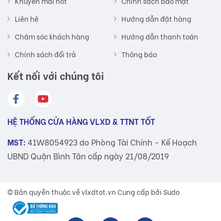
Khuyến mãi hot
Chính sách bảo mật
Liên hệ
Hướng dẫn đặt hàng
Chăm sóc khách hàng
Hướng dẫn thanh toán
Chính sách đổi trả
Thông báo
Kết nối với chúng tôi
HỆ THỐNG CỬA HÀNG VLXD & TTNT TỐT
MST:
41W8054923 do Phòng Tài Chính - Kế Hoạch
UBND Quận Bình Tân cấp ngày 21/08/2019
© Bản quyền thuộc về
vlxdtot.vn
Cung cấp bởi Sudo