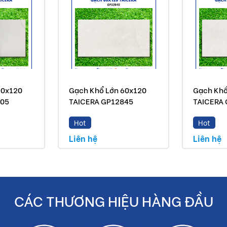
60x120
Gạch Khổ Lớn 60x120
Gạch Khổ
805
TAICERA GP12845
TAICERA
Hot
Hot
Liên hệ
Liên hệ
CÁC THƯƠNG HIỆU HÀNG ĐẦU