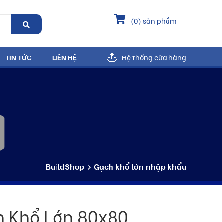
(
0
) sản phẩm
TIN TỨC
LIÊN HỆ
Hệ thống cửa hàng
BuildShop
Gạch khổ lớn nhập khẩu
n Khổ Lớn 80x80