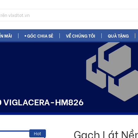
N MÃI
GÓC CHIA SẺ
VỀ CHÚNG TÔI
QUÀ TẶNG
80 VIGLACERA-HM826
Gạch Lát Nề
Hot