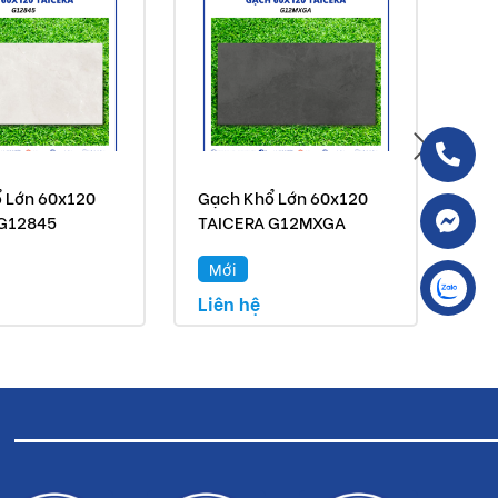
 Lớn 60x120
Gạch Khổ Lớn 60x120
Gạc
 G12845
TAICERA G12MXGA
TA
Mới
H
Liên hệ
Liê