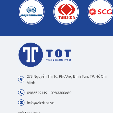
278 Nguyễn Thị Tú, Phường Bình Tân, TP. Hồ Chí
Minh
0986549149 - 0983300680
info@vlxdtot.vn
Giờ làm việc: